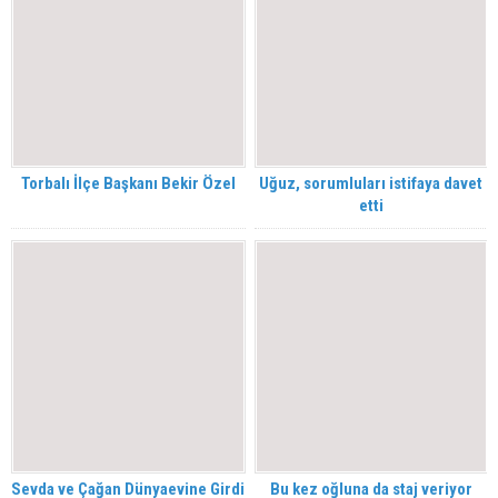
Torbalı İlçe Başkanı Bekir Özel
Uğuz, sorumluları istifaya davet
etti
Sevda ve Çağan Dünyaevine Girdi
Bu kez oğluna da staj veriyor