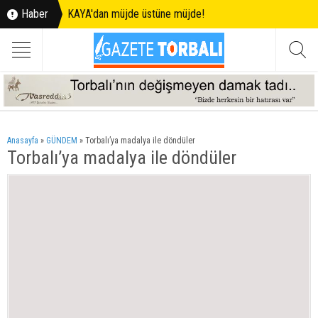
Haber
KAYA'dan müjde üstüne müjde!
Anasayfa
»
GÜNDEM
»
Torbalı’ya madalya ile döndüler
Torbalı’ya madalya ile döndüler