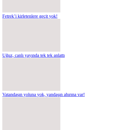
Fetrek’i kirletenlere geçit yok!
Uğuz, canlı yayında tek tek anlattı
Vatandaşın yoluna yok, yandaşın ahırına var!