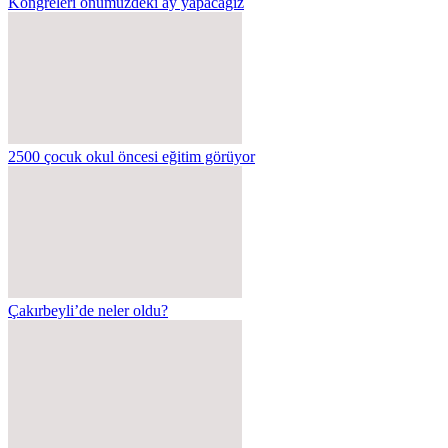
Kongreleri önümüzdeki ay yapacağız
2500 çocuk okul öncesi eğitim görüyor
Çakırbeyli’de neler oldu?