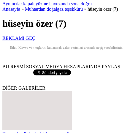
Ayrancılar kapalı yüzme havuzunda sona doğru
Anasayfa
»
Muhtardan doğalgaz teşekkürü
»
hüseyin özer (7)
hüseyin özer (7)
REKLAMI GEÇ
Bilgi: Klavye yön tuşlarını kullanarak galeri resimleri arasında geçiş yapabilirsiniz.
BU RESMİ SOSYAL MEDYA HESAPLARINDA PAYLAŞ
DİĞER GALERİLER