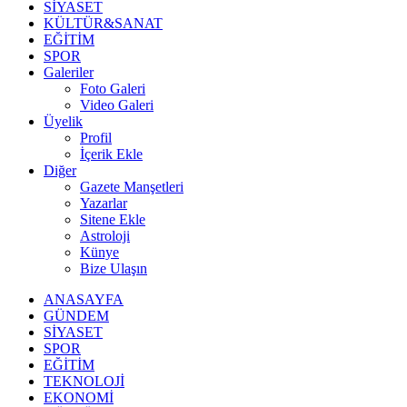
SİYASET
KÜLTÜR&SANAT
EĞİTİM
SPOR
Galeriler
Foto Galeri
Video Galeri
Üyelik
Profil
İçerik Ekle
Diğer
Gazete Manşetleri
Yazarlar
Sitene Ekle
Astroloji
Künye
Bize Ulaşın
ANASAYFA
GÜNDEM
SİYASET
SPOR
EĞİTİM
TEKNOLOJİ
EKONOMİ