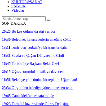
KÜLTÜR&SANAT
SAĞLIK
Videolar
SON DAKİKA
20:25
Bu kez oğluna da staj veriyor
19:30
Belediye, hayırseverlerin emeğine çöktü
13:11
İzmir’den Torbalı’ya bir transfer daha!
18:31
Sevda ve Çağan Dünyaevine Girdi
16:45
Torbalı İlçe Başkanı Bekir Özel
20:15
Uğuz, sorumluları istifaya davet etti
16:56
Belediye yönetimine bir tepki de Uğuz’dan!
23:34
Girgin’den belediye yönetimine sert tepki
19:45
Canbeldek’ten esnafa müjde
19:23
Torbalı Huzurevi’nde Görev Değişimi