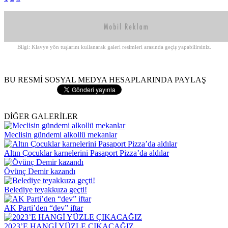
Bilgi: Klavye yön tuşlarını kullanarak galeri resimleri arasında geçiş yapabilirsiniz.
BU RESMİ SOSYAL MEDYA HESAPLARINDA PAYLAŞ
DİĞER GALERİLER
Meclisin gündemi alkollü mekanlar
Altın Çocuklar karnelerini Pasaport Pizza’da aldılar
Övünç Demir kazandı
Belediye teyakkuza geçti!
AK Parti’den “dev” iftar
2023’E HANGİ YÜZLE ÇIKACAĞIZ