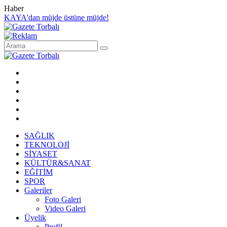
Haber
KAYA'dan müjde üstüne müjde!
SAĞLIK
TEKNOLOJİ
SİYASET
KÜLTÜR&SANAT
EĞİTİM
SPOR
Galeriler
Foto Galeri
Video Galeri
Üyelik
Profil