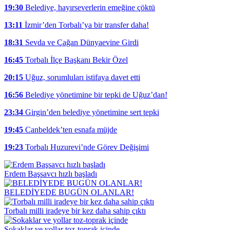
19:30
Belediye, hayırseverlerin emeğine çöktü
13:11
İzmir’den Torbalı’ya bir transfer daha!
18:31
Sevda ve Çağan Dünyaevine Girdi
16:45
Torbalı İlçe Başkanı Bekir Özel
20:15
Uğuz, sorumluları istifaya davet etti
16:56
Belediye yönetimine bir tepki de Uğuz’dan!
23:34
Girgin’den belediye yönetimine sert tepki
19:45
Canbeldek’ten esnafa müjde
19:23
Torbalı Huzurevi’nde Görev Değişimi
Erdem Başsavcı hızlı başladı
BELEDİYEDE BUGÜN OLANLAR!
Torbalı milli iradeye bir kez daha sahip çıktı
Sokaklar ve yollar toz-toprak içinde