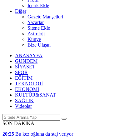
İçerik Ekle
Diğer
Gazete Manşetleri
Yazarlar
Sitene Ekle
Astroloji
Künye
Bize Ulaşın
ANASAYFA
GÜNDEM
SİYASET
SPOR
EĞİTİM
TEKNOLOJİ
EKONOMİ
KÜLTÜR&SANAT
SAĞLIK
Videolar
SON DAKİKA
20:25
Bu kez oğluna da staj veriyor