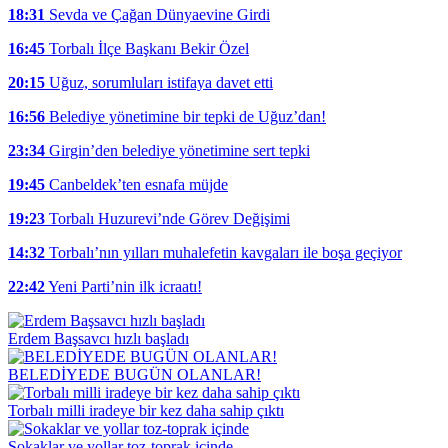
18:31
Sevda ve Çağan Dünyaevine Girdi
16:45
Torbalı İlçe Başkanı Bekir Özel
20:15
Uğuz, sorumluları istifaya davet etti
16:56
Belediye yönetimine bir tepki de Uğuz’dan!
23:34
Girgin’den belediye yönetimine sert tepki
19:45
Canbeldek’ten esnafa müjde
19:23
Torbalı Huzurevi’nde Görev Değişimi
14:32
Torbalı’nın yılları muhalefetin kavgaları ile boşa geçiyor
22:42
Yeni Parti’nin ilk icraatı!
Erdem Başsavcı hızlı başladı
BELEDİYEDE BUGÜN OLANLAR!
Torbalı milli iradeye bir kez daha sahip çıktı
Sokaklar ve yollar toz-toprak içinde