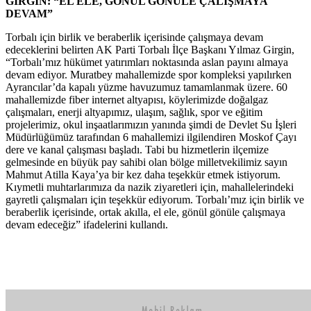
GİRGİN: “EL ELE, GÖNÜL GÖNÜLE ÇALIŞMAYA
DEVAM”
Torbalı için birlik ve beraberlik içerisinde çalışmaya devam
edeceklerini belirten AK Parti Torbalı İlçe Başkanı Yılmaz Girgin,
“Torbalı’mız hükümet yatırımları noktasında aslan payını almaya
devam ediyor. Muratbey mahallemizde spor kompleksi yapılırken
Ayrancılar’da kapalı yüzme havuzumuz tamamlanmak üzere. 60
mahallemizde fiber internet altyapısı, köylerimizde doğalgaz
çalışmaları, enerji altyapımız, ulaşım, sağlık, spor ve eğitim
projelerimiz, okul inşaatlarımızın yanında şimdi de Devlet Su İşleri
Müdürlüğümüz tarafından 6 mahallemizi ilgilendiren Moskof Çayı
dere ve kanal çalışması başladı. Tabi bu hizmetlerin ilçemize
gelmesinde en büyük pay sahibi olan bölge milletvekilimiz sayın
Mahmut Atilla Kaya’ya bir kez daha teşekkür etmek istiyorum.
Kıymetli muhtarlarımıza da nazik ziyaretleri için, mahallelerindeki
gayretli çalışmaları için teşekkür ediyorum. Torbalı’mız için birlik ve
beraberlik içerisinde, ortak akılla, el ele, gönül gönüle çalışmaya
devam edeceğiz” ifadelerini kullandı.