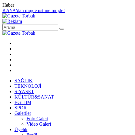
Haber
KAYA'dan müjde üstüne müjde!
SAĞLIK
TEKNOLOJİ
SİYASET
KÜLTÜR&SANAT
EĞİTİM
SPOR
Galeriler
Foto Galeri
Video Galeri
Üyelik
Profil