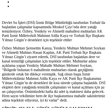
Devlet Su İşleri (DSİ) İzmir Bölge Müdürlüğü tarafından Torbalı’da
başlatılan çalışmalar kapsamında Moskof Çayı’nda dere yatağı
temizleniyor. Özbey, Yeniköy ve Ahmetli mahallesi muhtarları AK
Parti İzmir Milletvekili Mahmut Atilla Kaya ve Torbalı İlçe Başkanı
Yılmaz Girgin’e destekleri için teşekkür ettiler
Özbey Muhtarı Şemsettin Kanza, Yeniköy Muhtarı Mehmet Soykan
ve Ahmetli Muhtarı Hasan Kaplan, AK Parti Torbalı İlçe Başkanı
Yılmaz Girgin’i ziyaret ederek, DSİ tarafından başlatılan dere ve
kanal temizliği çalışmaları için teşekkür ettiler. Muhtarlar adına
açıklama yapan Yeniköy Mahalle Muhtarı Mehmet Soykan,
“Bölgede bulunan 6 mahallenin muhtarları olarak geçtiğimiz
günlerde ortak bir dilekçe vermiştik. Sağ olsun başta İzmir
Milletvekilimiz Mahmut Atilla Kaya ve AK Parti İlçe Başkanımız
Yılmaz Girgin’in de destekleri ile kısa sürede çalışma başlatıldı. DSİ
ekipleri dere yatağında temizlik çalışmaları ve kanal açılması için şu
an çalışıyorlar. Önümüzdeki hafta iki adet iş makinesi daha gelecek.
Hem sayın vekilimize hem de ilçe başkanımıza mahalle sakinlerimiz
adına teşekkür ediyoruz, iyi ki varlar” dedi.