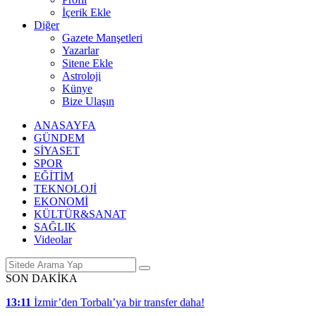
İçerik Ekle
Diğer
Gazete Manşetleri
Yazarlar
Sitene Ekle
Astroloji
Künye
Bize Ulaşın
ANASAYFA
GÜNDEM
SİYASET
SPOR
EĞİTİM
TEKNOLOJİ
EKONOMİ
KÜLTÜR&SANAT
SAĞLIK
Videolar
SON DAKİKA
13:11
İzmir’den Torbalı’ya bir transfer daha!