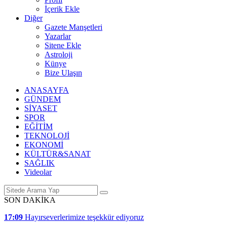
İçerik Ekle
Diğer
Gazete Manşetleri
Yazarlar
Sitene Ekle
Astroloji
Künye
Bize Ulaşın
ANASAYFA
GÜNDEM
SİYASET
SPOR
EĞİTİM
TEKNOLOJİ
EKONOMİ
KÜLTÜR&SANAT
SAĞLIK
Videolar
SON DAKİKA
17:09
Hayırseverlerimize teşekkür ediyoruz