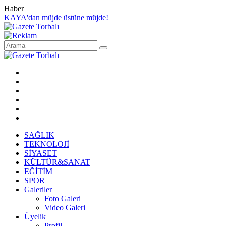
Haber
KAYA'dan müjde üstüne müjde!
SAĞLIK
TEKNOLOJİ
SİYASET
KÜLTÜR&SANAT
EĞİTİM
SPOR
Galeriler
Foto Galeri
Video Galeri
Üyelik
Profil