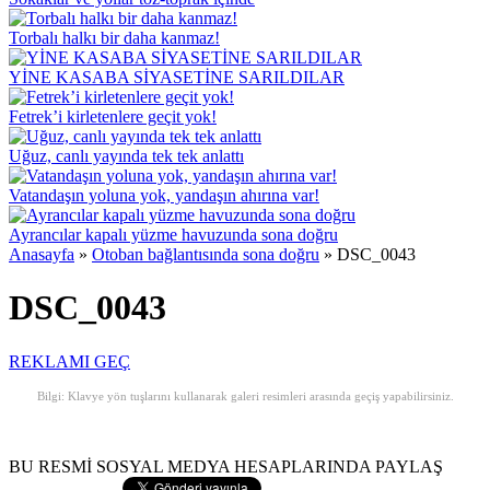
Torbalı halkı bir daha kanmaz!
YİNE KASABA SİYASETİNE SARILDILAR
Fetrek’i kirletenlere geçit yok!
Uğuz, canlı yayında tek tek anlattı
Vatandaşın yoluna yok, yandaşın ahırına var!
Ayrancılar kapalı yüzme havuzunda sona doğru
Anasayfa
»
Otoban bağlantısında sona doğru
»
DSC_0043
DSC_0043
REKLAMI GEÇ
Bilgi: Klavye yön tuşlarını kullanarak galeri resimleri arasında geçiş yapabilirsiniz.
BU RESMİ SOSYAL MEDYA HESAPLARINDA PAYLAŞ