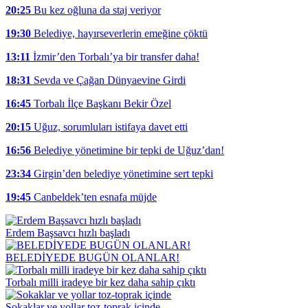
20:25
Bu kez oğluna da staj veriyor
19:30
Belediye, hayırseverlerin emeğine çöktü
13:11
İzmir’den Torbalı’ya bir transfer daha!
18:31
Sevda ve Çağan Dünyaevine Girdi
16:45
Torbalı İlçe Başkanı Bekir Özel
20:15
Uğuz, sorumluları istifaya davet etti
16:56
Belediye yönetimine bir tepki de Uğuz’dan!
23:34
Girgin’den belediye yönetimine sert tepki
19:45
Canbeldek’ten esnafa müjde
Erdem Başsavcı hızlı başladı
BELEDİYEDE BUGÜN OLANLAR!
Torbalı milli iradeye bir kez daha sahip çıktı
Sokaklar ve yollar toz-toprak içinde