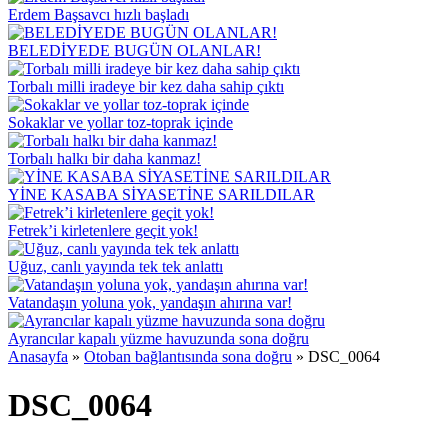
Erdem Başsavcı hızlı başladı
BELEDİYEDE BUGÜN OLANLAR!
Torbalı milli iradeye bir kez daha sahip çıktı
Sokaklar ve yollar toz-toprak içinde
Torbalı halkı bir daha kanmaz!
YİNE KASABA SİYASETİNE SARILDILAR
Fetrek’i kirletenlere geçit yok!
Uğuz, canlı yayında tek tek anlattı
Vatandaşın yoluna yok, yandaşın ahırına var!
Ayrancılar kapalı yüzme havuzunda sona doğru
Anasayfa
»
Otoban bağlantısında sona doğru
»
DSC_0064
DSC_0064