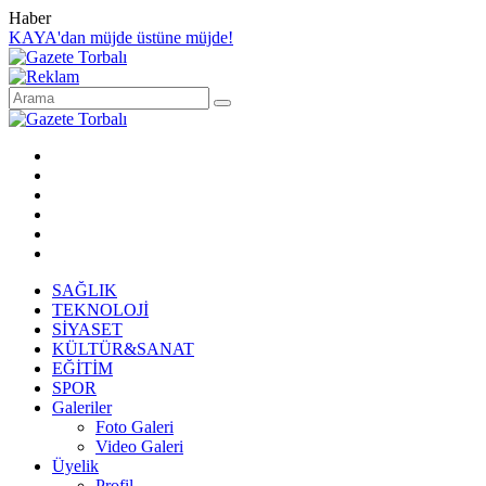
Haber
KAYA'dan müjde üstüne müjde!
SAĞLIK
TEKNOLOJİ
SİYASET
KÜLTÜR&SANAT
EĞİTİM
SPOR
Galeriler
Foto Galeri
Video Galeri
Üyelik
Profil