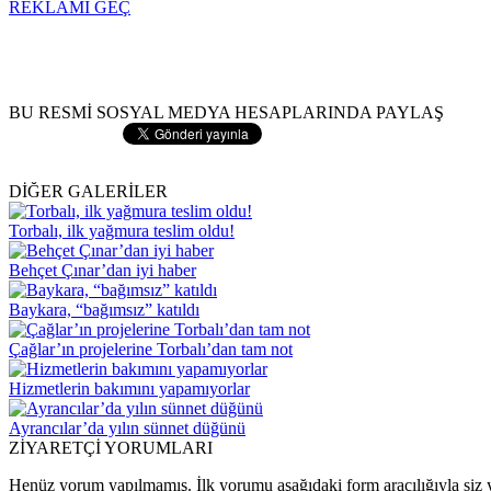
REKLAMI GEÇ
BU RESMİ SOSYAL MEDYA HESAPLARINDA PAYLAŞ
DİĞER GALERİLER
Torbalı, ilk yağmura teslim oldu!
Behçet Çınar’dan iyi haber
Baykara, “bağımsız” katıldı
Çağlar’ın projelerine Torbalı’dan tam not
Hizmetlerin bakımını yapamıyorlar
Ayrancılar’da yılın sünnet düğünü
ZİYARETÇİ YORUMLARI
Henüz yorum yapılmamış. İlk yorumu aşağıdaki form aracılığıyla siz y