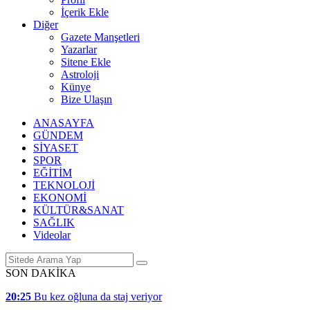
İçerik Ekle
Diğer
Gazete Manşetleri
Yazarlar
Sitene Ekle
Astroloji
Künye
Bize Ulaşın
ANASAYFA
GÜNDEM
SİYASET
SPOR
EĞİTİM
TEKNOLOJİ
EKONOMİ
KÜLTÜR&SANAT
SAĞLIK
Videolar
SON DAKİKA
20:25
Bu kez oğluna da staj veriyor