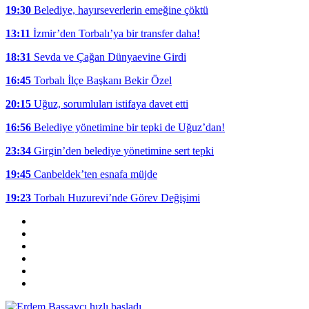
19:30
Belediye, hayırseverlerin emeğine çöktü
13:11
İzmir’den Torbalı’ya bir transfer daha!
18:31
Sevda ve Çağan Dünyaevine Girdi
16:45
Torbalı İlçe Başkanı Bekir Özel
20:15
Uğuz, sorumluları istifaya davet etti
16:56
Belediye yönetimine bir tepki de Uğuz’dan!
23:34
Girgin’den belediye yönetimine sert tepki
19:45
Canbeldek’ten esnafa müjde
19:23
Torbalı Huzurevi’nde Görev Değişimi