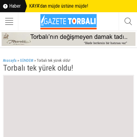
Haber
KAYA'dan müjde üstüne müjde!
Anasayfa
»
GÜNDEM
»
Torbalı tek yürek oldu!
Torbalı tek yürek oldu!