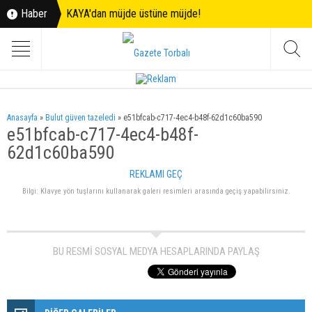
Haber
KAYA'dan müjde üstüne müjde!
Anasayfa
»
Bulut güven tazeledi
»
e51bfcab-c717-4ec4-b48f-62d1c60ba590
e51bfcab-c717-4ec4-b48f-
62d1c60ba590
REKLAMI GEÇ
Bilgi: Klavye yön tuşlarını kullanarak galeri resimleri arasında geçiş yapabilirsiniz.
BU RESMİ SOSYAL MEDYA HESAPLARINDA PAYLAŞ