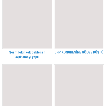
Şerif Tekinkök beklenen
CHP KONGRESİNE GÖLGE DÜŞTÜ
açıklamayı yaptı