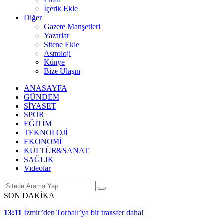
İçerik Ekle
Diğer
Gazete Manşetleri
Yazarlar
Sitene Ekle
Astroloji
Künye
Bize Ulaşın
ANASAYFA
GÜNDEM
SİYASET
SPOR
EĞİTİM
TEKNOLOJİ
EKONOMİ
KÜLTÜR&SANAT
SAĞLIK
Videolar
SON DAKİKA
13:11
İzmir’den Torbalı’ya bir transfer daha!