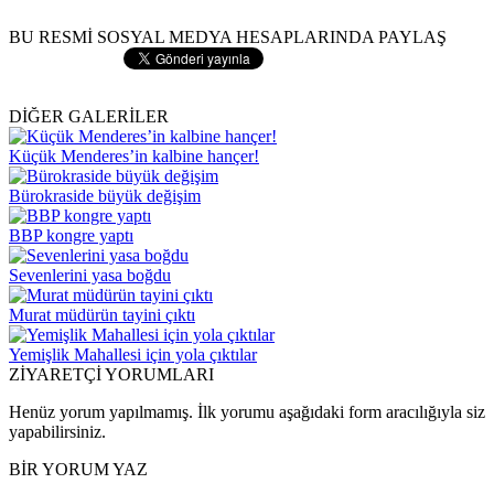
BU RESMİ SOSYAL MEDYA HESAPLARINDA PAYLAŞ
DİĞER GALERİLER
Küçük Menderes’in kalbine hançer!
Bürokraside büyük değişim
BBP kongre yaptı
Sevenlerini yasa boğdu
Murat müdürün tayini çıktı
Yemişlik Mahallesi için yola çıktılar
ZİYARETÇİ YORUMLARI
Henüz yorum yapılmamış. İlk yorumu aşağıdaki form aracılığıyla siz
yapabilirsiniz.
BİR YORUM YAZ