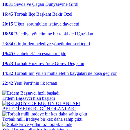
18:31
Sevda ve Çağan Dünyaevine Girdi
16:45
Torbalı İlçe Başkanı Bekir Özel
20:15
Uğuz, sorumluları istifaya davet etti
16:56
Belediye yönetimine bir tepki de Uğuz’dan!
23:34
Girgin’den belediye yönetimine sert tepki
19:45
Canbeldek’ten esnafa müjde
19:23
Torbalı Huzurevi’nde Görev Değişimi
14:32
Torbalı’nın yılları muhalefetin kavgaları ile boşa geçiyor
22:42
Yeni Parti’nin ilk icraatı!
Erdem Başsavcı hızlı başladı
BELEDİYEDE BUGÜN OLANLAR!
Torbalı milli iradeye bir kez daha sahip çıktı
Sokaklar ve yollar toz-toprak içinde