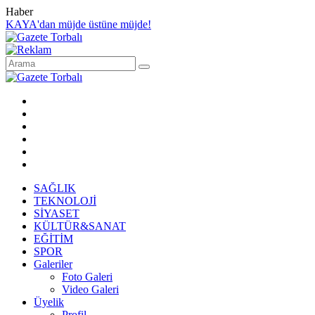
Haber
KAYA'dan müjde üstüne müjde!
SAĞLIK
TEKNOLOJİ
SİYASET
KÜLTÜR&SANAT
EĞİTİM
SPOR
Galeriler
Foto Galeri
Video Galeri
Üyelik
Profil