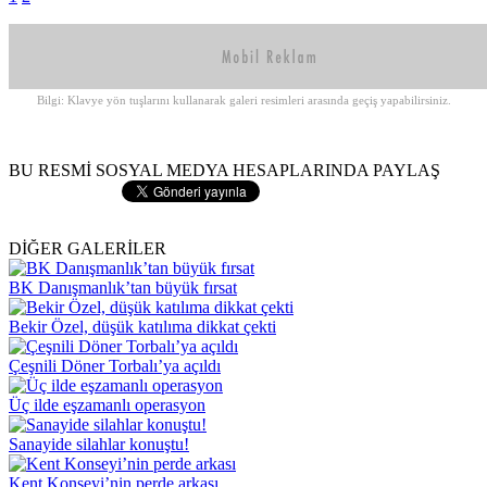
Bilgi: Klavye yön tuşlarını kullanarak galeri resimleri arasında geçiş yapabilirsiniz.
BU RESMİ SOSYAL MEDYA HESAPLARINDA PAYLAŞ
DİĞER GALERİLER
BK Danışmanlık’tan büyük fırsat
Bekir Özel, düşük katılıma dikkat çekti
Çeşnili Döner Torbalı’ya açıldı
Üç ilde eşzamanlı operasyon
Sanayide silahlar konuştu!
Kent Konseyi’nin perde arkası