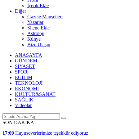
İçerik Ekle
Diğer
Gazete Manşetleri
Yazarlar
Sitene Ekle
Astroloji
Künye
Bize Ulaşın
ANASAYFA
GÜNDEM
SİYASET
SPOR
EĞİTİM
TEKNOLOJİ
EKONOMİ
KÜLTÜR&SANAT
SAĞLIK
Videolar
SON DAKİKA
17:09
Hayırseverlerimize teşekkür ediyoruz