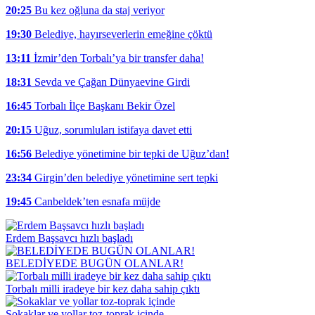
20:25
Bu kez oğluna da staj veriyor
19:30
Belediye, hayırseverlerin emeğine çöktü
13:11
İzmir’den Torbalı’ya bir transfer daha!
18:31
Sevda ve Çağan Dünyaevine Girdi
16:45
Torbalı İlçe Başkanı Bekir Özel
20:15
Uğuz, sorumluları istifaya davet etti
16:56
Belediye yönetimine bir tepki de Uğuz’dan!
23:34
Girgin’den belediye yönetimine sert tepki
19:45
Canbeldek’ten esnafa müjde
Erdem Başsavcı hızlı başladı
BELEDİYEDE BUGÜN OLANLAR!
Torbalı milli iradeye bir kez daha sahip çıktı
Sokaklar ve yollar toz-toprak içinde