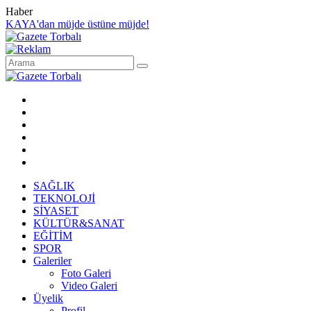
Haber
KAYA'dan müjde üstüne müjde!
SAĞLIK
TEKNOLOJİ
SİYASET
KÜLTÜR&SANAT
EĞİTİM
SPOR
Galeriler
Foto Galeri
Video Galeri
Üyelik
Profil