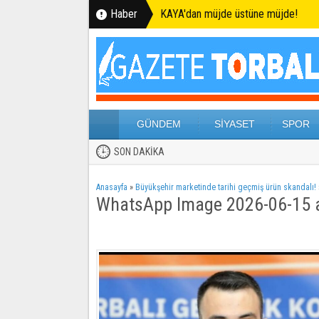
Haber
KAYA'dan müjde üstüne müjde!
GÜNDEM
SİYASET
SPOR
SON DAKİKA
Anasayfa
»
Büyükşehir marketinde tarihi geçmiş ürün skandalı!
WhatsApp Image 2026-06-15 a