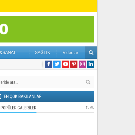
&SANAT
SAĞLIK
Videolar
EN ÇOK BAKILANLAR
POPÜLER GALERİLER
TÜMÜ