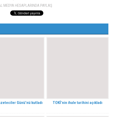
AL MEDYA HESAPLARINDA PAYLAŞ
azeteciler Günü’nü kutladı
TOKİ’nin ihale tarihini açıkladı