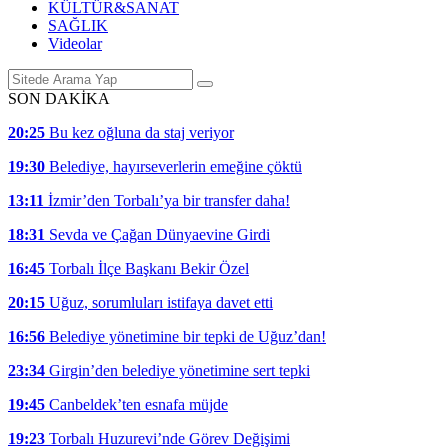
KÜLTÜR&SANAT
SAĞLIK
Videolar
SON DAKİKA
20:25
Bu kez oğluna da staj veriyor
19:30
Belediye, hayırseverlerin emeğine çöktü
13:11
İzmir’den Torbalı’ya bir transfer daha!
18:31
Sevda ve Çağan Dünyaevine Girdi
16:45
Torbalı İlçe Başkanı Bekir Özel
20:15
Uğuz, sorumluları istifaya davet etti
16:56
Belediye yönetimine bir tepki de Uğuz’dan!
23:34
Girgin’den belediye yönetimine sert tepki
19:45
Canbeldek’ten esnafa müjde
19:23
Torbalı Huzurevi’nde Görev Değişimi