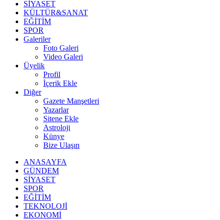
SİYASET
KÜLTÜR&SANAT
EĞİTİM
SPOR
Galeriler
Foto Galeri
Video Galeri
Üyelik
Profil
İçerik Ekle
Diğer
Gazete Manşetleri
Yazarlar
Sitene Ekle
Astroloji
Künye
Bize Ulaşın
ANASAYFA
GÜNDEM
SİYASET
SPOR
EĞİTİM
TEKNOLOJİ
EKONOMİ