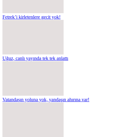
Fetrek’i kirletenlere geçit yok!
Uğuz, canlı yayında tek tek anlattı
Vatandaşın yoluna yok, yandaşın ahırına var!