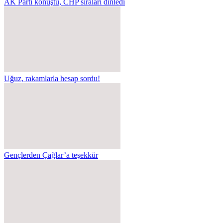
AK Parti konuştu, CHP sıraları dinledi
Uğuz, rakamlarla hesap sordu!
Gençlerden Çağlar’a teşekkür