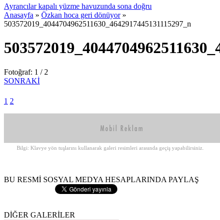
Ayrancılar kapalı yüzme havuzunda sona doğru
Anasayfa
»
Özkan hoca geri dönüyor
»
503572019_4044704962511630_4642917445131115297_n
503572019_4044704962511630_
Fotoğraf: 1 / 2
SONRAKİ
1
2
Bilgi: Klavye yön tuşlarını kullanarak galeri resimleri arasında geçiş yapabilirsiniz.
BU RESMİ SOSYAL MEDYA HESAPLARINDA PAYLAŞ
DİĞER GALERİLER