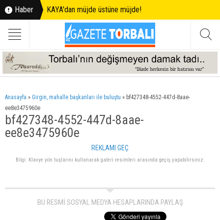
Haber
KAYA'dan müjde üstüne müjde!
Anasayfa
»
Girgin, mahalle başkanları ile buluştu
»
bf427348-4552-447d-8aae-
ee8e3475960e
bf427348-4552-447d-8aae-
ee8e3475960e
REKLAMI GEÇ
Bilgi: Klavye yön tuşlarını kullanarak galeri resimleri arasında geçiş yapabilirsiniz.
BU RESMİ SOSYAL MEDYA HESAPLARINDA PAYLAŞ