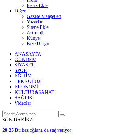
İçerik Ekle
Diğer
Gazete Manşetleri
Yazarlar
Sitene Ekle
Astroloji
Künye
Bize Ulaşın
ANASAYFA
GÜNDEM
SİYASET
SPOR
EĞİTİM
TEKNOLOJİ
EKONOMİ
KÜLTÜR&SANAT
SAĞLIK
Videolar
SON DAKİKA
20:25
Bu kez oğluna da staj veriyor