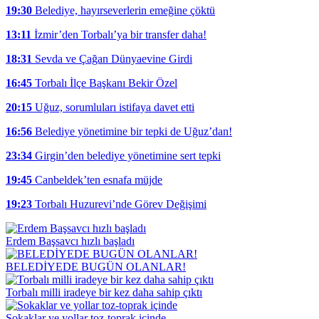
19:30
Belediye, hayırseverlerin emeğine çöktü
13:11
İzmir’den Torbalı’ya bir transfer daha!
18:31
Sevda ve Çağan Dünyaevine Girdi
16:45
Torbalı İlçe Başkanı Bekir Özel
20:15
Uğuz, sorumluları istifaya davet etti
16:56
Belediye yönetimine bir tepki de Uğuz’dan!
23:34
Girgin’den belediye yönetimine sert tepki
19:45
Canbeldek’ten esnafa müjde
19:23
Torbalı Huzurevi’nde Görev Değişimi
Erdem Başsavcı hızlı başladı
BELEDİYEDE BUGÜN OLANLAR!
Torbalı milli iradeye bir kez daha sahip çıktı
Sokaklar ve yollar toz-toprak içinde