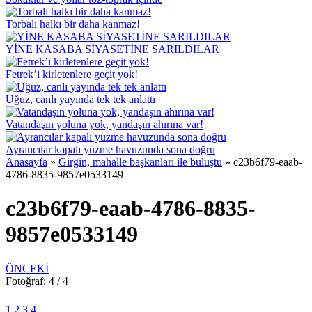
Torbalı halkı bir daha kanmaz!
YİNE KASABA SİYASETİNE SARILDILAR
Fetrek’i kirletenlere geçit yok!
Uğuz, canlı yayında tek tek anlattı
Vatandaşın yoluna yok, yandaşın ahırına var!
Ayrancılar kapalı yüzme havuzunda sona doğru
Anasayfa
»
Girgin, mahalle başkanları ile buluştu
»
c23b6f79-eaab-
4786-8835-9857e0533149
c23b6f79-eaab-4786-8835-
9857e0533149
ÖNCEKİ
Fotoğraf: 4 / 4
1
2
3
4