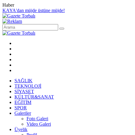
Haber
KAYA'dan müjde üstüne müjde!
SAĞLIK
TEKNOLOJİ
SİYASET
KÜLTÜR&SANAT
EĞİTİM
SPOR
Galeriler
Foto Galeri
Video Galeri
Üyelik
Profil