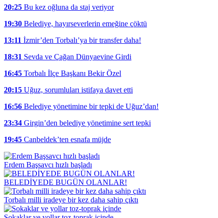
20:25
Bu kez oğluna da staj veriyor
19:30
Belediye, hayırseverlerin emeğine çöktü
13:11
İzmir’den Torbalı’ya bir transfer daha!
18:31
Sevda ve Çağan Dünyaevine Girdi
16:45
Torbalı İlçe Başkanı Bekir Özel
20:15
Uğuz, sorumluları istifaya davet etti
16:56
Belediye yönetimine bir tepki de Uğuz’dan!
23:34
Girgin’den belediye yönetimine sert tepki
19:45
Canbeldek’ten esnafa müjde
Erdem Başsavcı hızlı başladı
BELEDİYEDE BUGÜN OLANLAR!
Torbalı milli iradeye bir kez daha sahip çıktı
Sokaklar ve yollar toz-toprak içinde