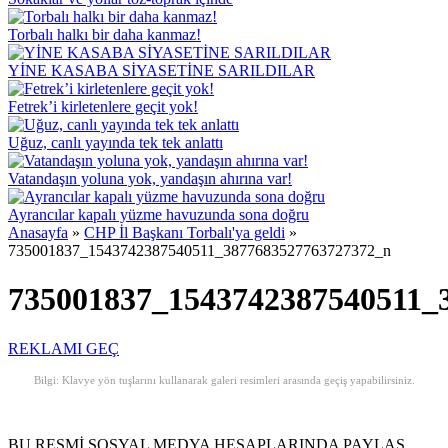
Torbalı halkı bir daha kanmaz!
YİNE KASABA SİYASETİNE SARILDILAR
Fetrek’i kirletenlere geçit yok!
Uğuz, canlı yayında tek tek anlattı
Vatandaşın yoluna yok, yandaşın ahırına var!
Ayrancılar kapalı yüzme havuzunda sona doğru
Anasayfa
»
CHP İl Başkanı Torbalı'ya geldi
»
735001837_1543742387540511_3877683527763727372_n
735001837_1543742387540511_
REKLAMI GEÇ
Bilgi: Klavye yön tuşlarını kullanarak galeri resimleri arasında geçiş yapabilirsiniz.
BU RESMİ SOSYAL MEDYA HESAPLARINDA PAYLAŞ