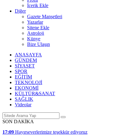
İçerik Ekle
Diğer
Gazete Manşetleri
Yazarlar
Sitene Ekle
Astroloji
Künye
Bize Ulaşın
ANASAYFA
GÜNDEM
SİYASET
SPOR
EĞİTİM
TEKNOLOJİ
EKONOMİ
KÜLTÜR&SANAT
SAĞLIK
Videolar
SON DAKİKA
17:09
Hayırseverlerimize teşekkür ediyoruz