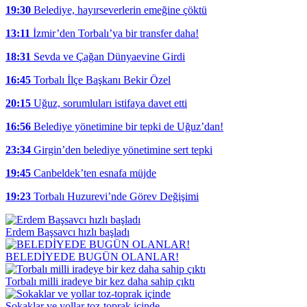
19:30
Belediye, hayırseverlerin emeğine çöktü
13:11
İzmir’den Torbalı’ya bir transfer daha!
18:31
Sevda ve Çağan Dünyaevine Girdi
16:45
Torbalı İlçe Başkanı Bekir Özel
20:15
Uğuz, sorumluları istifaya davet etti
16:56
Belediye yönetimine bir tepki de Uğuz’dan!
23:34
Girgin’den belediye yönetimine sert tepki
19:45
Canbeldek’ten esnafa müjde
19:23
Torbalı Huzurevi’nde Görev Değişimi
Erdem Başsavcı hızlı başladı
BELEDİYEDE BUGÜN OLANLAR!
Torbalı milli iradeye bir kez daha sahip çıktı
Sokaklar ve yollar toz-toprak içinde