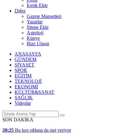
İçerik Ekle
Diğer
Gazete Manşetleri
Yazarlar
Sitene Ekle
Astroloji
Künye
Bize Ulaşın
ANASAYFA
GÜNDEM
SİYASET
SPOR
EĞİTİM
TEKNOLOJİ
EKONOMİ
KÜLTÜR&SANAT
SAĞLIK
Videolar
SON DAKİKA
20:25
Bu kez oğluna da staj veriyor