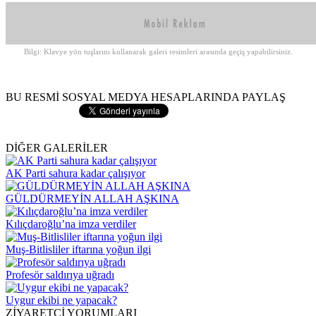
Bilgi: Klavye yön tuşlarını kullanarak galeri resimleri arasında geçiş yapabilirsiniz.
BU RESMİ SOSYAL MEDYA HESAPLARINDA PAYLAŞ
DİĞER GALERİLER
AK Parti sahura kadar çalışıyor
GÜLDÜRMEYİN ALLAH AŞKINA
Kılıçdaroğlu’na imza verdiler
Muş-Bitlisliler iftarına yoğun ilgi
Profesör saldırıya uğradı
Uygur ekibi ne yapacak?
ZİYARETÇİ YORUMLARI