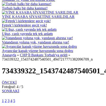
Torbalı halkı bir daha kanmaz!
YİNE KASABA SİYASETİNE SARILDILAR
Fetrek’i kirletenlere geçit yok!
Uğuz, canlı yayında tek tek anlattı
Vatandaşın yoluna yok, yandaşın ahırına var!
Ayrancılar kapalı yüzme havuzunda sona doğru
Anasayfa
»
CHP İl Başkanı Torbalı'ya geldi
»
734339322_1543742487540501_4947217771382096709_n
734339322_1543742487540501_
ÖNCEKİ
Fotoğraf: 4 / 5
SONRAKİ
1
2
3
4
5