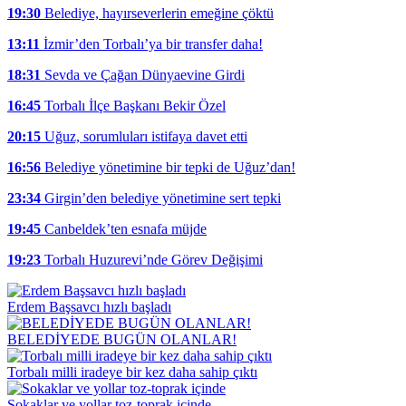
19:30
Belediye, hayırseverlerin emeğine çöktü
13:11
İzmir’den Torbalı’ya bir transfer daha!
18:31
Sevda ve Çağan Dünyaevine Girdi
16:45
Torbalı İlçe Başkanı Bekir Özel
20:15
Uğuz, sorumluları istifaya davet etti
16:56
Belediye yönetimine bir tepki de Uğuz’dan!
23:34
Girgin’den belediye yönetimine sert tepki
19:45
Canbeldek’ten esnafa müjde
19:23
Torbalı Huzurevi’nde Görev Değişimi
Erdem Başsavcı hızlı başladı
BELEDİYEDE BUGÜN OLANLAR!
Torbalı milli iradeye bir kez daha sahip çıktı
Sokaklar ve yollar toz-toprak içinde