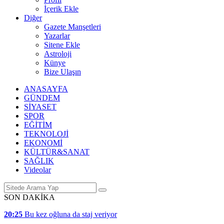
İçerik Ekle
Diğer
Gazete Manşetleri
Yazarlar
Sitene Ekle
Astroloji
Künye
Bize Ulaşın
ANASAYFA
GÜNDEM
SİYASET
SPOR
EĞİTİM
TEKNOLOJİ
EKONOMİ
KÜLTÜR&SANAT
SAĞLIK
Videolar
SON DAKİKA
20:25
Bu kez oğluna da staj veriyor