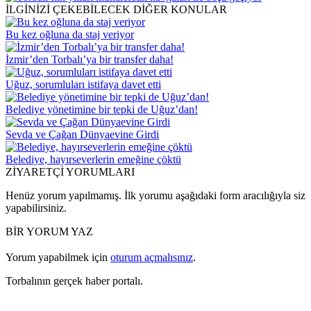
İLGİNİZİ ÇEKEBİLECEK DİĞER KONULAR
Bu kez oğluna da staj veriyor
İzmir’den Torbalı’ya bir transfer daha!
Uğuz, sorumluları istifaya davet etti
Belediye yönetimine bir tepki de Uğuz’dan!
Sevda ve Çağan Dünyaevine Girdi
Belediye, hayırseverlerin emeğine çöktü
ZİYARETÇİ YORUMLARI
Henüz yorum yapılmamış. İlk yorumu aşağıdaki form aracılığıyla siz
yapabilirsiniz.
BİR YORUM YAZ
Yorum yapabilmek için
oturum açmalısınız
.
Torbalının gerçek haber portalı.