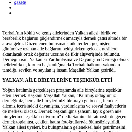
gazete
Torbalı’nın köklü ve geniş ailelerinden Yalkan ailesi, birlik ve
beraberlik bağlarını güçlendirmek amacıyla dernek çatısı altında bir
araya geldi. Düzenlenen buluşmada aile fertleri, geçmişten
günümüze uzanan aile bağlarını pekiştirirken gelecek nesillere
aktarılacak ortak değerler üzerine de fikir alışverişinde bulundu.
Derneğin ismi Yalkanlar Yardımlaşma ve Dayanışma Derneği olarak
belirlenirken, kurucu başkanlığına da Torbalı halkının yakından
tanıdığı, sevilen ve sayılan iş insanı Maşallah Yalkan getirildi.
YALKAN, AİLE BİREYLERİNE TEŞEKKÜR ETTİ
Yoğun katılımla gerçekleşen programda aile bireylerine teşekkür
eden Dernek Başkanı Maşallah Yalkan, “Kurmuş olduğumuz
derneğimiz, hem aile bireylerimizi bir araya getirecek, hem de
ailemiz içerisindeki dayanışma, yardımlaşma ve sosyal faaliyetlerin
de merkezi olacak. Dernek başkanlığına şahsımı layık gören aile
bireylerime teşekkür ediyorum” dedi. Samimi bir atmosferde geçen
dernek toplantısı, çekilen hatıra fotoğraflarıyla ölümsüzleştirildi.
Yalkan ailesi üyeleri, bu buluşmaların geleneksel hale getirilmesini