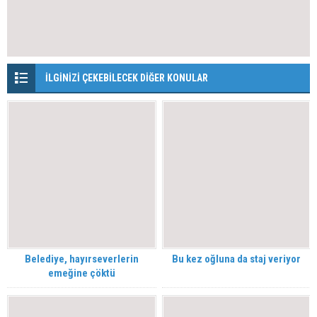
İLGİNİZİ ÇEKEBİLECEK DİĞER KONULAR
Belediye, hayırseverlerin
Bu kez oğluna da staj veriyor
emeğine çöktü