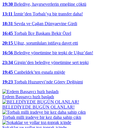
19:30
Belediye, hayırseverlerin emeğine çöktü
13:11
İzmir’den Torbalı’ya bir transfer daha!
18:31
Sevda ve Çağan Dünyaevine Girdi
16:45
Torbalı İlçe Başkanı Bekir Özel
20:15
Uğuz, sorumluları istifaya davet etti
16:56
Belediye yönetimine bir tepki de Uğuz’dan!
23:34
Girgin’den belediye yönetimine sert tepki
19:45
Canbeldek’ten esnafa müjde
19:23
Torbalı Huzurevi’nde Görev Değişimi
Erdem Başsavcı hızlı başladı
BELEDİYEDE BUGÜN OLANLAR!
Torbalı milli iradeye bir kez daha sahip çıktı
Sokaklar ve yollar toz-toprak içinde