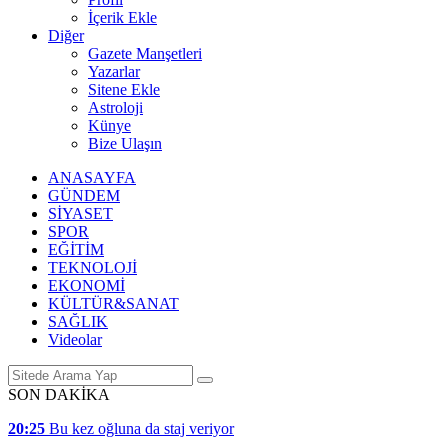
İçerik Ekle
Diğer
Gazete Manşetleri
Yazarlar
Sitene Ekle
Astroloji
Künye
Bize Ulaşın
ANASAYFA
GÜNDEM
SİYASET
SPOR
EĞİTİM
TEKNOLOJİ
EKONOMİ
KÜLTÜR&SANAT
SAĞLIK
Videolar
SON DAKİKA
20:25
Bu kez oğluna da staj veriyor