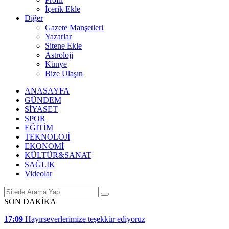
İçerik Ekle
Diğer
Gazete Manşetleri
Yazarlar
Sitene Ekle
Astroloji
Künye
Bize Ulaşın
ANASAYFA
GÜNDEM
SİYASET
SPOR
EĞİTİM
TEKNOLOJİ
EKONOMİ
KÜLTÜR&SANAT
SAĞLIK
Videolar
SON DAKİKA
17:09
Hayırseverlerimize teşekkür ediyoruz