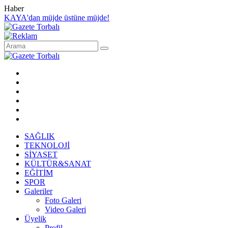
Haber
KAYA'dan müjde üstüne müjde!
SAĞLIK
TEKNOLOJİ
SİYASET
KÜLTÜR&SANAT
EĞİTİM
SPOR
Galeriler
Foto Galeri
Video Galeri
Üyelik
Profil