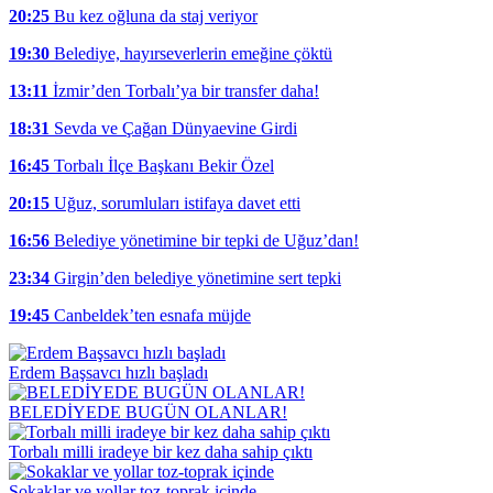
20:25
Bu kez oğluna da staj veriyor
19:30
Belediye, hayırseverlerin emeğine çöktü
13:11
İzmir’den Torbalı’ya bir transfer daha!
18:31
Sevda ve Çağan Dünyaevine Girdi
16:45
Torbalı İlçe Başkanı Bekir Özel
20:15
Uğuz, sorumluları istifaya davet etti
16:56
Belediye yönetimine bir tepki de Uğuz’dan!
23:34
Girgin’den belediye yönetimine sert tepki
19:45
Canbeldek’ten esnafa müjde
Erdem Başsavcı hızlı başladı
BELEDİYEDE BUGÜN OLANLAR!
Torbalı milli iradeye bir kez daha sahip çıktı
Sokaklar ve yollar toz-toprak içinde