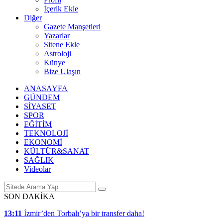
İçerik Ekle
Diğer
Gazete Manşetleri
Yazarlar
Sitene Ekle
Astroloji
Künye
Bize Ulaşın
ANASAYFA
GÜNDEM
SİYASET
SPOR
EĞİTİM
TEKNOLOJİ
EKONOMİ
KÜLTÜR&SANAT
SAĞLIK
Videolar
SON DAKİKA
13:11
İzmir’den Torbalı’ya bir transfer daha!