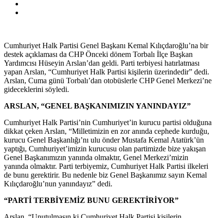
Cumhuriyet Halk Partisi Genel Başkanı Kemal Kılıçdaroğlu’na bir
destek açıklaması da CHP Önceki dönem Torbalı İlçe Başkan
Yardımcısı Hüseyin Arslan’dan geldi. Parti terbiyesi hatırlatması
yapan Arslan, “Cumhuriyet Halk Partisi kişilerin üzerindedir” dedi.
Arslan, Cuma günü Torbalı’dan otobüslerle CHP Genel Merkezi’ne
gideceklerini söyledi.
ARSLAN, “GENEL BAŞKANIMIZIN YANINDAYIZ”
Cumhuriyet Halk Partisi’nin Cumhuriyet’in kurucu partisi olduğuna
dikkat çeken Arslan, “Milletimizin en zor anında cephede kurduğu,
kurucu Genel Başkanlığı’nı ulu önder Mustafa Kemal Atatürk’ün
yaptığı, Cumhuriyet’imizin kurucusu olan partimizde bize yakışan
Genel Başkanımızın yanında olmaktır, Genel Merkezi’mizin
yanında olmaktır. Parti terbiyemiz, Cumhuriyet Halk Partisi ilkeleri
de bunu gerektirir. Bu nedenle biz Genel Başkanımız sayın Kemal
Kılıçdaroğlu’nun yanındayız” dedi.
“PARTİ TERBİYEMİZ BUNU GEREKTİRİYOR”
Arslan, “Unutulmasın ki Cumhuriyet Halk Partisi kişilerin