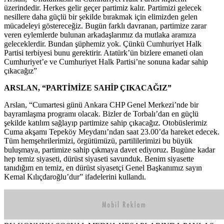
üzerindedir. Herkes gelir geçer partimiz kalır. Partimizi gelecek
nesillere daha güçlü bir şekilde bırakmak için elimizden gelen
mücadeleyi göstereceğiz. Bugün farklı davranan, partimize zarar
veren eylemlerde bulunan arkadaşlarımız da mutlaka aramıza
geleceklerdir. Bundan şüphemiz yok. Çünkü Cumhuriyet Halk
Partisi terbiyesi bunu gerektirir. Atatürk’ün bizlere emaneti olan
Cumhuriyet’e ve Cumhuriyet Halk Partisi’ne sonuna kadar sahip
çıkacağız”
ARSLAN, “PARTİMİZE SAHİP ÇIKACAĞIZ”
Arslan, “Cumartesi günü Ankara CHP Genel Merkezi’nde bir
bayramlaşma programı olacak. Bizler de Torbalı’dan en güçlü
şekilde katılım sağlayıp partimize sahip çıkacağız. Otobüslerimiz
Cuma akşamı Tepeköy Meydanı’ndan saat 23.00’da hareket edecek.
Tüm hemşehrilerimizi, örgütümüzü, partililerimizi bu büyük
buluşmaya, partimize sahip çıkmaya davet ediyoruz. Bugüne kadar
hep temiz siyaseti, dürüst siyaseti savunduk. Benim siyasette
tanıdığım en temiz, en dürüst siyasetçi Genel Başkanımız sayın
Kemal Kılıçdaroğlu’dur” ifadelerini kullandı.