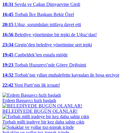
18:31
Sevda ve Çağan Dünyaevine Girdi
16:45
Torbalı İlçe Başkanı Bekir Özel
20:15
Uğuz, sorumluları istifaya davet etti
16:56
Belediye yönetimine bir tepki de Uğuz’dan!
23:34
Girgin’den belediye yönetimine sert tepki
19:45
Canbeldek’ten esnafa müjde
19:23
Torbalı Huzurevi’nde Görev Değişimi
14:32
Torbalı’nın yılları muhalefetin kavgaları ile boşa geçiyor
22:42
Yeni Parti’nin ilk icraatı!
Erdem Başsavcı hızlı başladı
BELEDİYEDE BUGÜN OLANLAR!
Torbalı milli iradeye bir kez daha sahip çıktı
Sokaklar ve yollar toz-toprak içinde