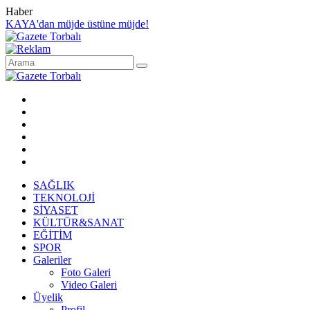
Haber
KAYA'dan müjde üstüne müjde!
SAĞLIK
TEKNOLOJİ
SİYASET
KÜLTÜR&SANAT
EĞİTİM
SPOR
Galeriler
Foto Galeri
Video Galeri
Üyelik
Profil