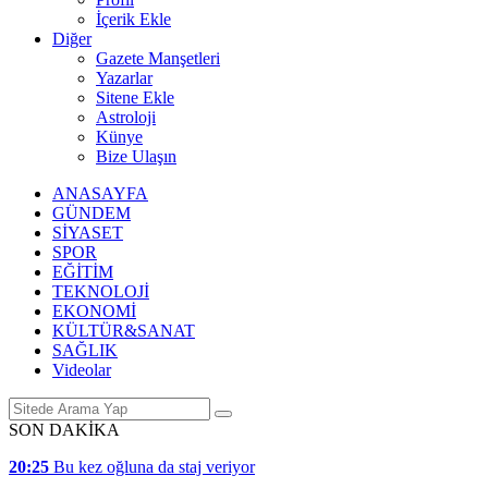
İçerik Ekle
Diğer
Gazete Manşetleri
Yazarlar
Sitene Ekle
Astroloji
Künye
Bize Ulaşın
ANASAYFA
GÜNDEM
SİYASET
SPOR
EĞİTİM
TEKNOLOJİ
EKONOMİ
KÜLTÜR&SANAT
SAĞLIK
Videolar
SON DAKİKA
20:25
Bu kez oğluna da staj veriyor