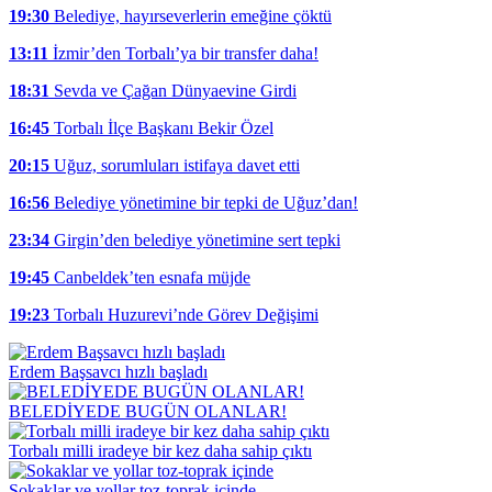
19:30
Belediye, hayırseverlerin emeğine çöktü
13:11
İzmir’den Torbalı’ya bir transfer daha!
18:31
Sevda ve Çağan Dünyaevine Girdi
16:45
Torbalı İlçe Başkanı Bekir Özel
20:15
Uğuz, sorumluları istifaya davet etti
16:56
Belediye yönetimine bir tepki de Uğuz’dan!
23:34
Girgin’den belediye yönetimine sert tepki
19:45
Canbeldek’ten esnafa müjde
19:23
Torbalı Huzurevi’nde Görev Değişimi
Erdem Başsavcı hızlı başladı
BELEDİYEDE BUGÜN OLANLAR!
Torbalı milli iradeye bir kez daha sahip çıktı
Sokaklar ve yollar toz-toprak içinde