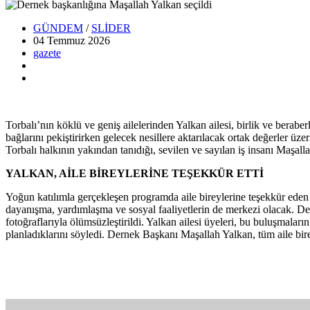
GÜNDEM
/
SLİDER
04 Temmuz
2026
gazete
Torbalı’nın köklü ve geniş ailelerinden Yalkan ailesi, birlik ve berab
bağlarını pekiştirirken gelecek nesillere aktarılacak ortak değerler ü
Torbalı halkının yakından tanıdığı, sevilen ve sayılan iş insanı Maşalla
YALKAN, AİLE BİREYLERİNE TEŞEKKÜR ETTİ
Yoğun katılımla gerçekleşen programda aile bireylerine teşekkür ede
dayanışma, yardımlaşma ve sosyal faaliyetlerin de merkezi olacak. Der
fotoğraflarıyla ölümsüzleştirildi. Yalkan ailesi üyeleri, bu buluşmaları
planladıklarını söyledi. Dernek Başkanı Maşallah Yalkan, tüm aile bireyl