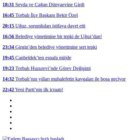
18:31
Sevda ve Çağan Dünyaevine Girdi
16:45
Torbalı İlçe Başkanı Bekir Özel
20:15
Uğuz, sorumluları istifaya davet etti
16:56
Belediye yönetimine bir tepki de Uğuz’dan!
23:34
Girgin’den belediye yönetimine sert tepki
19:45
Canbeldek’ten esnafa müjde
19:23
Torbalı Huzurevi’nde Görev Değişimi
14:32
Torbalı’nın yılları muhalefetin kavgaları ile boşa geçiyor
22:42
Yeni Parti’nin ilk icraatı!