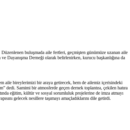
ldi. Düzenlenen buluşmada aile fertleri, geçmişten günümüze uzanan aile
şma ve Dayanışma Derneği olarak belirlenirken, kurucu başkanlığına da
ile bireylerimizi bir araya getirecek, hem de ailemiz içerisindeki
m” dedi. Samimi bir atmosferde geçen dernek toplantısı, çekilen hatıra
 altında eğitim, kültür ve sosyal sorumluluk projelerine de imza atmayı
pısını gelecek nesillere taşımayı amaçladıklarını dile getirdi.