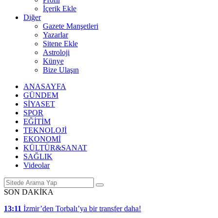
İçerik Ekle
Diğer
Gazete Manşetleri
Yazarlar
Sitene Ekle
Astroloji
Künye
Bize Ulaşın
ANASAYFA
GÜNDEM
SİYASET
SPOR
EĞİTİM
TEKNOLOJİ
EKONOMİ
KÜLTÜR&SANAT
SAĞLIK
Videolar
SON DAKİKA
13:11
İzmir’den Torbalı’ya bir transfer daha!