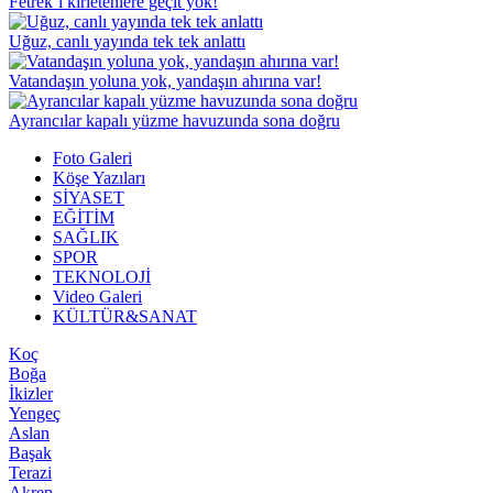
Fetrek’i kirletenlere geçit yok!
Uğuz, canlı yayında tek tek anlattı
Vatandaşın yoluna yok, yandaşın ahırına var!
Ayrancılar kapalı yüzme havuzunda sona doğru
Foto Galeri
Köşe Yazıları
SİYASET
EĞİTİM
SAĞLIK
SPOR
TEKNOLOJİ
Video Galeri
KÜLTÜR&SANAT
Koç
Boğa
İkizler
Yengeç
Aslan
Başak
Terazi
Akrep