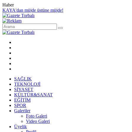
Haber
KAYA'dan müjde üstüne müjde!
SAĞLIK
TEKNOLOJİ
SİYASET
KÜLTÜR&SANAT
EĞİTİM
SPOR
Galeriler
Foto Galeri
Video Galeri
Üyelik
Profil