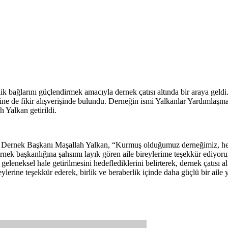
erlik bağlarını güçlendirmek amacıyla dernek çatısı altında bir araya ge
zerine de fikir alışverişinde bulundu. Derneğin ismi Yalkanlar Yardımla
h Yalkan getirildi.
n Dernek Başkanı Maşallah Yalkan, “Kurmuş olduğumuz derneğimiz, hem a
nek başkanlığına şahsımı layık gören aile bireylerime teşekkür ediyoru
n geleneksel hale getirilmesini hedeflediklerini belirterek, dernek çatısı
erine teşekkür ederek, birlik ve beraberlik içinde daha güçlü bir aile ya