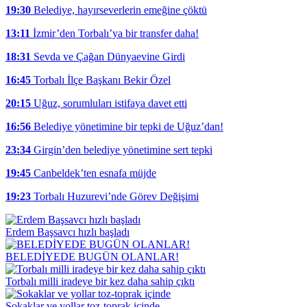
19:30
Belediye, hayırseverlerin emeğine çöktü
13:11
İzmir’den Torbalı’ya bir transfer daha!
18:31
Sevda ve Çağan Dünyaevine Girdi
16:45
Torbalı İlçe Başkanı Bekir Özel
20:15
Uğuz, sorumluları istifaya davet etti
16:56
Belediye yönetimine bir tepki de Uğuz’dan!
23:34
Girgin’den belediye yönetimine sert tepki
19:45
Canbeldek’ten esnafa müjde
19:23
Torbalı Huzurevi’nde Görev Değişimi
Erdem Başsavcı hızlı başladı
BELEDİYEDE BUGÜN OLANLAR!
Torbalı milli iradeye bir kez daha sahip çıktı
Sokaklar ve yollar toz-toprak içinde