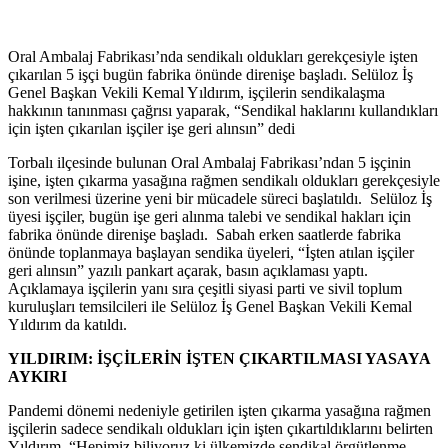
Oral Ambalaj Fabrikası’nda sendikalı oldukları gerekçesiyle işten
çıkarılan 5 işçi bugün fabrika önünde direnişe başladı. Selüloz İş
Genel Başkan Vekili Kemal Yıldırım, işçilerin sendikalaşma
hakkının tanınması çağrısı yaparak, “Sendikal haklarını kullandıkları
için işten çıkarılan işçiler işe geri alınsın” dedi
Torbalı ilçesinde bulunan Oral Ambalaj Fabrikası’ndan 5 işçinin
işine, işten çıkarma yasağına rağmen sendikalı oldukları gerekçesiyle
son verilmesi üzerine yeni bir mücadele süreci başlatıldı. Selüloz İş
üyesi işçiler, bugün işe geri alınma talebi ve sendikal hakları için
fabrika önünde direnişe başladı. Sabah erken saatlerde fabrika
önünde toplanmaya başlayan sendika üyeleri, “İşten atılan işçiler
geri alınsın” yazılı pankart açarak, basın açıklaması yaptı.
Açıklamaya işçilerin yanı sıra çeşitli siyasi parti ve sivil toplum
kuruluşları temsilcileri ile Selüloz İş Genel Başkan Vekili Kemal
Yıldırım da katıldı.
YILDIRIM: İŞÇİLERİN İŞTEN ÇIKARTILMASI YASAYA
AYKIRI
Pandemi dönemi nedeniyle getirilen işten çıkarma yasağına rağmen
işçilerin sadece sendikalı oldukları için işten çıkartıldıklarını belirten
Yıldırım, “Hepimiz biliyoruz ki ülkemizde sendikal örgütlenme