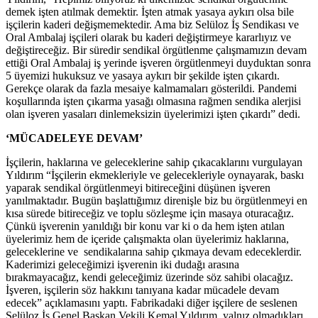
demek işten atılmak demektir. İşten atmak yasaya aykırı olsa bile
işçilerin kaderi değişmemektedir. Ama biz Selüloz İş Sendikası ve
Oral Ambalaj işçileri olarak bu kaderi değiştirmeye kararlıyız ve
değiştireceğiz. Bir süredir sendikal örgütlenme çalışmamızın devam
ettiği Oral Ambalaj iş yerinde işveren örgütlenmeyi duyduktan sonra
5 üyemizi hukuksuz ve yasaya aykırı bir şekilde işten çıkardı.
Gerekçe olarak da fazla mesaiye kalmamaları gösterildi. Pandemi
koşullarında işten çıkarma yasağı olmasına rağmen sendika alerjisi
olan işveren yasaları dinlemeksizin üyelerimizi işten çıkardı” dedi.
‘MÜCADELEYE DEVAM’
İşçilerin, haklarına ve geleceklerine sahip çıkacaklarını vurgulayan
Yıldırım “İşçilerin ekmekleriyle ve gelecekleriyle oynayarak, baskı
yaparak sendikal örgütlenmeyi bitireceğini düşünen işveren
yanılmaktadır. Bugün başlattığımız direnişle biz bu örgütlenmeyi en
kısa sürede bitireceğiz ve toplu sözleşme için masaya oturacağız.
Çünkü işverenin yanıldığı bir konu var ki o da hem işten atılan
üyelerimiz hem de içeride çalışmakta olan üyelerimiz haklarına,
geleceklerine ve sendikalarına sahip çıkmaya devam edeceklerdir.
Kaderimizi geleceğimizi işverenin iki dudağı arasına
bırakmayacağız, kendi geleceğimiz üzerinde söz sahibi olacağız.
İşveren, işçilerin söz hakkını tanıyana kadar mücadele devam
edecek” açıklamasını yaptı. Fabrikadaki diğer işçilere de seslenen
Selüloz İş Genel Başkan Vekili Kemal Yıldırım, yalnız olmadıkları