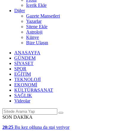
İçerik Ekle
Diğer
Gazete Manşetleri
Yazarlar
Sitene Ekle
Astroloji
Künye
Bize Ulaşın
ANASAYFA
GÜNDEM
SİYASET
SPOR
EĞİTİM
TEKNOLOJİ
EKONOMİ
KÜLTÜR&SANAT
SAĞLIK
Videolar
SON DAKİKA
20:25
Bu kez oğluna da staj veriyor