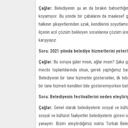
Çağlar:
Belediyenin şu an da bırakın bahsettiği
koyamıyor. Bu yönde bir çabalarını da maalesef g
halkının şikayetlerinden uzak, kendilerini soyutlamış
ilçenin acil çözüm bekleyen sorunlarına çözüm üretm
karşıyayız.
Soru: 2021 yılında belediye hizmetlerini yeter
Çağlar:
Bu soruya güler misin, ağlar mısın? Şaka gi
meclis toplantılarında olsun, gerek yaptığımız b
Belediyenin bir tane hizmetini göstersinler, ilk te
bir tane hizmeti kendileri bile gösteremiyorken be
Soru: Belediyenin festivallerini neden eleştir
Çağlar:
Genel olarak belediyelerin sosyal ve kültü
sosyal ve kültürel faaliyetler belediyelerin görevi 
yanayım. Bizim eleştirdiğimiz nokta Torbalı Beled