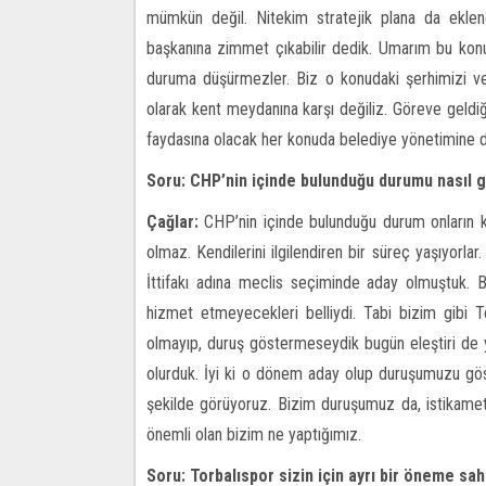
mümkün değil. Nitekim stratejik plana da eklene
başkanına zimmet çıkabilir dedik. Umarım bu konud
duruma düşürmezler. Biz o konudaki şerhimizi ve k
olarak kent meydanına karşı değiliz. Göreve geldiği
faydasına olacak her konuda belediye yönetimine des
Soru: CHP’nin içinde bulunduğu durumu nasıl
Çağlar:
CHP’nin içinde bulunduğu durum onların ke
olmaz. Kendilerini ilgilendiren bir süreç yaşıyorla
İttifakı adına meclis seçiminde aday olmuştuk. 
hizmet etmeyecekleri belliydi. Tabi bizim gibi T
olmayıp, duruş göstermeseydik bugün eleştiri de y
olurduk. İyi ki o dönem aday olup duruşumuzu gös
şekilde görüyoruz. Bizim duruşumuz da, istikametimi
önemli olan bizim ne yaptığımız.
Soru: Torbalıspor sizin için ayrı bir öneme sa