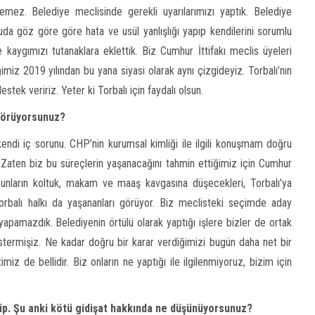
mez. Belediye meclisinde gerekli uyarılarımızı yaptık. Belediye
a göz göre göre hata ve usül yanlışlığı yapıp kendilerini sorumlu
aygımızı tutanaklara eklettik. Biz Cumhur İttifakı meclis üyeleri
miz 2019 yılından bu yana siyasi olarak aynı çizgideyiz. Torbalı’nın
tek veririz. Yeter ki Torbalı için faydalı olsun.
 görüyorsunuz?
ndi iç sorunu. CHP’nin kurumsal kimliği ile ilgili konuşmam doğru
r. Zaten biz bu süreçlerin yaşanacağını tahmin ettiğimiz için Cumhur
Bunların koltuk, makam ve maaş kavgasına düşecekleri, Torbalı’ya
orbalı halkı da yaşananları görüyor. Biz meclisteki seçimde aday
apamazdık. Belediyenin örtülü olarak yaptığı işlere bizler de ortak
termişiz. Ne kadar doğru bir karar verdiğimizi bugün daha net bir
z de bellidir. Biz onların ne yaptığı ile ilgilenmiyoruz, bizim için
hip. Şu anki kötü gidişat hakkında ne düşünüyorsunuz?