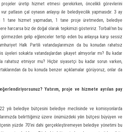
projeler üretip hizmet etmesi gerekirken, öncelikli görevlerini
ur patlasın çal oynasın anlayışı ile belediyecilik yapmasıdır. 3 ay
yesi 1 tane hizmet yapmadan, 1 tane proje üretmeden, belediye
lere harcarsa biz de doğal olarak tepkimizi gösteririz. Torbalı’nın bu
 görmezden gelip eğlenceler tertip eden bu anlayışa karşı sessiz
mhuriyet Halk Partili vatandaşlarımızın da bu konudan rahatsız
clis üyeleri sokakta vatandaşlardan şikayet almıyorlar mı? Bu kadar
 da rahatsız etmiyor mu? Hiçbir siyasetçi bu kadar sorun varken,
rtaklarından da bu konuda benzer açıklamalar görüyoruz, onlar da
değerlendiriyorsunuz? Yatırım, proje ve hizmete ayrılan pay
22 yılı belediye bütçesini belediye meclisinde ve komisyonlarda
larımızda belirttiğimiz üzere önümüzdeki yılın bütçesi büyüyen ve
bütçenin yüzde 70’ini dahi gerçekleştiremeyen belediye yönetimi bu