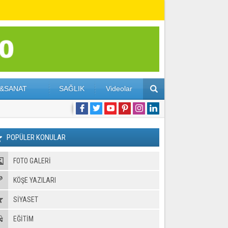
&SANAT
SAĞLIK
Videolar
POPÜLER KONULAR
FOTO GALERI
KÖŞE YAZILARI
SİYASET
EĞİTİM