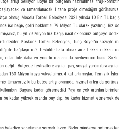
çe artışı bekliyor. Böyle bir bütçenin hazırlanması traji-komiktir.
e başlayacak ve tamamlanacak 1 tane proje olmadığını görürsünüz.
bütçe olmuş. Mesela Torbalı Belediyesi 2021 yılında 10 Bin TL bağış
nda ise bağış geliri beklentisi 79 Milyon TL olarak yazılmış. Biz de
mışsınız, bu yıl 79 Milyon lira bağış nasıl eklersiniz bütçeye dedik.
di dediler. Koskoca Torbalı Belediyesi, Tunç Soyer’in sözüyle mi
lığı ile bağdaşır mı? Teşbihte hata olmaz ama bakkal dükkanı mı
n, onlar bile daha iyi yönetir manasında söylüyorum bunu. Sözle,
 değil… Bütçede festivallere ayrılan pay, sosyal yardımlara ayrılan
dan 160 Milyon liraya yükseltilmiş. 4 kat artırmışlar. Temizlik İşleri
lmiş. Umuyoruz ki bu bütçe artışı oranında, hizmet artışı da görürüz.
ullanılsın. Bugüne kadar göremedik! Payı en çok artırılan birimler,
eden bu kadar yüksek oranda pay alıp, bu kadar hizmet etmemek de
olan belediye yönetimine sormak lazım. Bizler gündeme getirmekten