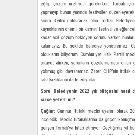
eğilip çözüm üretmesi gerekirken, Torbalı için 
yapmayıp bunun yanında festivaller düzenleyerek v
sonra 3.yılını dolduracak olan Torbalı Beledi
kaynaklarının önemli bir kısmını festival ve eğlence
kadar acil çözüm bekleyen sorunu varken bunları
kalamayız. Bu şekilde belediye yönetilemez. Cu
olduklarını biliyorum. Cumhuriyet Halk Partili me
şikayet alırken, sorunların çözülememesi onları
yokmuş gibi davranamaz. Zaten CHP’nin ittifak o
rahatsızlıklarını ifade ediyorlar.
Soru: Belediyenin 2022 yılı bütçesini nasıl 
sizce yeterli mi?
Çağlar:
Cumhur İttifakı meclis üyeleri olarak 20
inceledik. Meclis tutanaklarına da geçen konuşma
gelişen Torbalı’ya hitap etmiyor. Geçtiğimiz yıl 