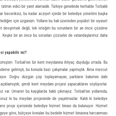
tatmin edici bir yanıt alamadık. Türkiye genelinde herhalde Torbalılı
r beceriksiz, bu kadar acziyet içinde bir belediye yönetimi başka
ylediğim için üzgünüm. Yolların bu hali üzerinden popülist bir siyaset
et devşirmek değil, tek isteğim bu sorunların bir an önce çözüme
z. Keşke bir an önce bu sorunları çözseler de vatandaşlarımız daha
i yapabilir mi?
ıştım. Torbalı’nın bir kent meydanına ihtiyaç duyduğu ortada. Bu
eme gelmişti, bu konuda bazı çalışmalar yapmıştık. Ama mevcut
emiyor. Doğru düzgün çöp toplayamayan, parkların bakımını dahi
çıklamıştık, şimdi kent meydanı projesi yapacaklarını söylüyorlar.
z var. Umarım bu kaygılarda haklı çıkmayız. Torbalı’nın yollarında,
uyoruz ki bu meydan projesinde de yaşatmazlar. Kaldı ki belediye
ere proje içerisinde belediye hizmet binası da bulunuyor. Hizmet
nelgeye göre, bütçeye konulan bu bedelin hizmet binasına harcanması