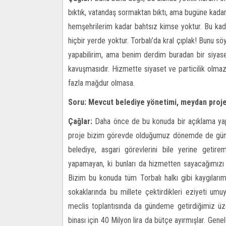
bıktık, vatandaş sormaktan bıktı, ama bugüne kadar 
hemşehrilerim kadar bahtsız kimse yoktur. Bu kada
hiçbir yerde yoktur. Torbalı’da kral çıplak! Bunu sö
yapabilirim, ama benim derdim buradan bir siyas
kavuşmasıdır. Hizmette siyaset ve particilik olma
fazla mağdur olmasa.
Soru: Mevcut belediye yönetimi, meydan projes
Çağlar:
Daha önce de bu konuda bir açıklama yapm
proje bizim görevde olduğumuz dönemde de günd
belediye, asgari görevlerini bile yerine getir
yapamayan, ki bunları da hizmetten sayacağımızı a
Bizim bu konuda tüm Torbalı halkı gibi kaygılarımı
sokaklarında bu millete çektirdikleri eziyeti um
meclis toplantısında da gündeme getirdiğimiz üz
binası için 40 Milyon lira da bütçe ayırmışlar. Ge