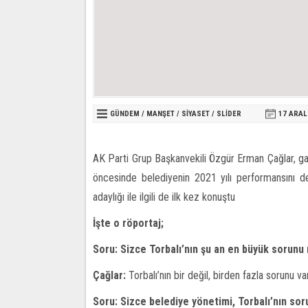
GÜNDEM
/
MANŞET
/
SİYASET
/
SLİDER
17 ARAL
AK Parti Grup Başkanvekili Özgür Erman Çağlar, ga
öncesinde belediyenin 2021 yılı performansını de
adaylığı ile ilgili de ilk kez konuştu
İşte o röportaj;
Soru: Sizce Torbalı’nın şu an en büyük sorunu
Çağlar:
Torbalı’nın bir değil, birden fazla sorunu var
Soru: Sizce belediye yönetimi, Torbalı’nın sor