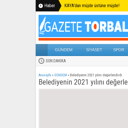
Haber
KAYA'dan müjde üstüne müjde!
GÜNDEM
SİYASET
SPOR
SON DAKİKA
Anasayfa
»
GÜNDEM
»
Belediyenin 2021 yılını değerlendirdi
Belediyenin 2021 yılını değerle