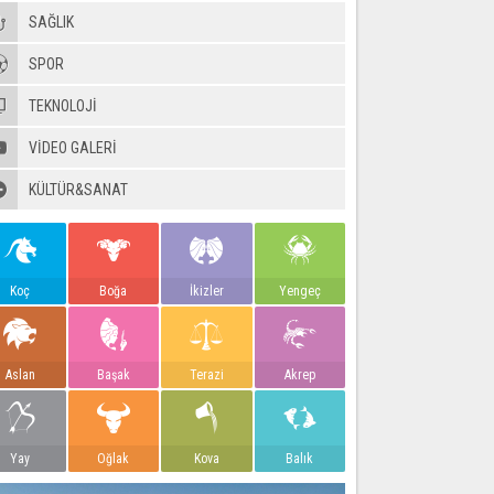
SAĞLIK
SPOR
TEKNOLOJİ
VIDEO GALERI
KÜLTÜR&SANAT
Koç
Boğa
İkizler
Yengeç
Aslan
Başak
Terazi
Akrep
Yay
Oğlak
Kova
Balık