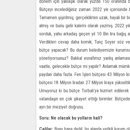
dönem için yaklaşık olarak yüzde 150 oranında büt
Bütçeyi incelediğiniz zaman 2022 yılı içerisind
Tamamen şişirilmiş, gerçeklikten uzak, hayali bir 
almış ve bunu gelir kalemi olarak yazmış. 2022 yılı
sorduk, yahu arkadaş geçen yıl 10 Bin lira bağış al
Verdikleri cevap daha komik; Tunç Soyer söz ver
bütçe yapacak? Bu durum belediyemizin kurumsal
yönetiyorsunuz? Bakkal esnafımız yanlış anlaması
vaatle, gelecekle bütçe mi yapılır? Anlamak mümkün
paydan daha fazla. Fen İşleri bütçesi 43 Milyon lira
bütçesi 18 Milyon liradan 27 Milyon liraya yükselti
Umuyoruz ki bu bütçe Torbalı’ya hizmet edilerek k
vatandaşın en çok şikayet ettiği birimler. Bütç
ayrı bir meziyet doğrusu.
Soru: Ne olacak bu yolların hali?
Çağlar:
Bunu bana değil, bu alanda yetkili kurum 