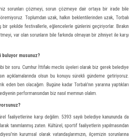
miz sorunları çözmeyi, sorun çözmeye dair ortaya bir irade bile
öremiyoruz. Toplumdan uzak, halkın beklentilerinden uzak, Torbalı
 bir şekilde festivallerle, eğlencelerle günlerini geçiriyorlar. Bırakın
eyi, var olan sorunların bile farkında olmayan bir zihniyet ile karşı
li buluyor musunuz?
bi bir soru. Cumhur İttifakı meclis üyeleri olarak biz gerek belediye
asın açıklamalarında olsun bu konuyu sürekli gündeme getiriyoruz.
brik eden ben olacağım. Bugüne kadar Torbalı’nın yararına yaptıkları
lediyenin performansından biz nasıl memnun olalım.
iyorsunuz?
rel faaliyetlerine karşı değilim. 5393 sayılı belediye kanununda da
olarak tanımlanmış zaten. Kültürel, sportif faaliyetlerin yapılmasından
iyesi’nin kurumsal olarak vatandaşlarımızın, ilçemizin sorunlarına