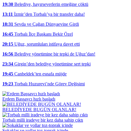
19:30
Belediye, hayırseverlerin emeğine çöktü
13:11
İzmir’den Torbalı’ya bir transfer daha!
18:31
Sevda ve Çağan Dünyaevine Girdi
16:45
Torbalı İlçe Başkanı Bekir Özel
20:15
Uğuz, sorumluları istifaya davet etti
16:56
Belediye yönetimine bir tepki de Uğuz’dan!
23:34
Girgin’den belediye yönetimine sert tepki
19:45
Canbeldek’ten esnafa müjde
19:23
Torbalı Huzurevi’nde Görev Değişimi
Erdem Başsavcı hızlı başladı
BELEDİYEDE BUGÜN OLANLAR!
Torbalı milli iradeye bir kez daha sahip çıktı
Sokaklar ve yollar toz-toprak içinde