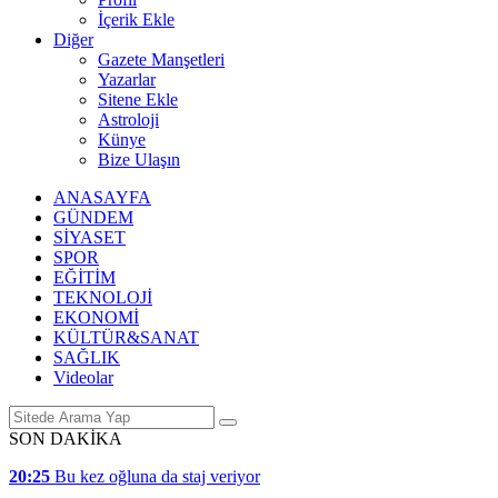
İçerik Ekle
Diğer
Gazete Manşetleri
Yazarlar
Sitene Ekle
Astroloji
Künye
Bize Ulaşın
ANASAYFA
GÜNDEM
SİYASET
SPOR
EĞİTİM
TEKNOLOJİ
EKONOMİ
KÜLTÜR&SANAT
SAĞLIK
Videolar
SON DAKİKA
20:25
Bu kez oğluna da staj veriyor