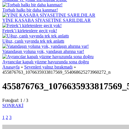
Torbalı halkı bir daha kanmaz!
YİNE KASABA SİYASETİNE SARILDILAR
Fetrek’i kirletenlere geçit yok!
Uğuz, canlı yayında tek tek anlattı
Vatandaşın yoluna yok, yandaşın ahırına var!
Ayrancılar kapalı yüzme havuzunda sona doğru
Anasayfa
»
Sevenleri yalnız bırakmadı
»
455876763_1076635933817569_554068625273960272_n
455876763_1076635933817569_
Fotoğraf: 1 / 3
SONRAKİ
1
2
3