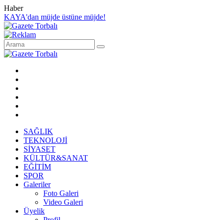
Haber
KAYA'dan müjde üstüne müjde!
SAĞLIK
TEKNOLOJİ
SİYASET
KÜLTÜR&SANAT
EĞİTİM
SPOR
Galeriler
Foto Galeri
Video Galeri
Üyelik
Profil