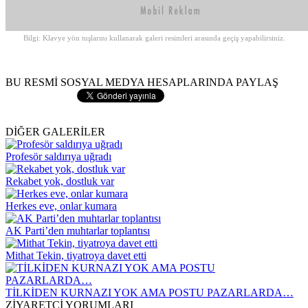
Bilgi: Klavye yön tuşlarını kullanarak galeri resimleri arasında geçiş yapabilirsiniz.
BU RESMİ SOSYAL MEDYA HESAPLARINDA PAYLAŞ
DİĞER GALERİLER
Profesör saldırıya uğradı
Rekabet yok, dostluk var
Herkes eve, onlar kumara
AK Parti’den muhtarlar toplantısı
Mithat Tekin, tiyatroya davet etti
TİLKİDEN KURNAZI YOK AMA POSTU PAZARLARDA…
ZİYARETÇİ YORUMLARI