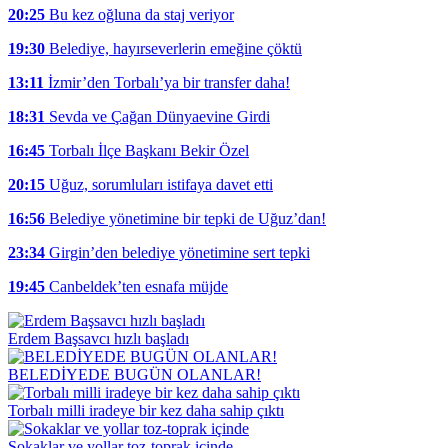
20:25
Bu kez oğluna da staj veriyor
19:30
Belediye, hayırseverlerin emeğine çöktü
13:11
İzmir’den Torbalı’ya bir transfer daha!
18:31
Sevda ve Çağan Dünyaevine Girdi
16:45
Torbalı İlçe Başkanı Bekir Özel
20:15
Uğuz, sorumluları istifaya davet etti
16:56
Belediye yönetimine bir tepki de Uğuz’dan!
23:34
Girgin’den belediye yönetimine sert tepki
19:45
Canbeldek’ten esnafa müjde
Erdem Başsavcı hızlı başladı
BELEDİYEDE BUGÜN OLANLAR!
Torbalı milli iradeye bir kez daha sahip çıktı
Sokaklar ve yollar toz-toprak içinde