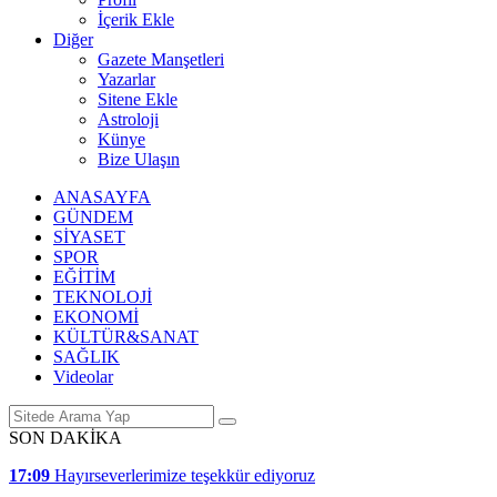
İçerik Ekle
Diğer
Gazete Manşetleri
Yazarlar
Sitene Ekle
Astroloji
Künye
Bize Ulaşın
ANASAYFA
GÜNDEM
SİYASET
SPOR
EĞİTİM
TEKNOLOJİ
EKONOMİ
KÜLTÜR&SANAT
SAĞLIK
Videolar
SON DAKİKA
17:09
Hayırseverlerimize teşekkür ediyoruz