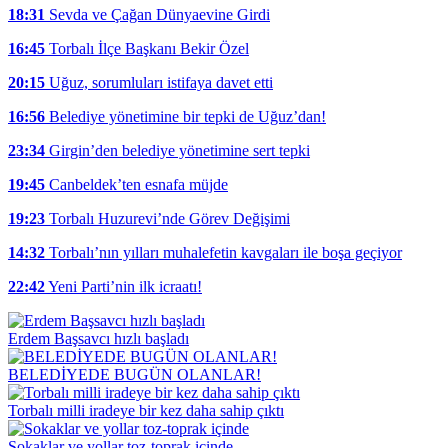
18:31
Sevda ve Çağan Dünyaevine Girdi
16:45
Torbalı İlçe Başkanı Bekir Özel
20:15
Uğuz, sorumluları istifaya davet etti
16:56
Belediye yönetimine bir tepki de Uğuz’dan!
23:34
Girgin’den belediye yönetimine sert tepki
19:45
Canbeldek’ten esnafa müjde
19:23
Torbalı Huzurevi’nde Görev Değişimi
14:32
Torbalı’nın yılları muhalefetin kavgaları ile boşa geçiyor
22:42
Yeni Parti’nin ilk icraatı!
Erdem Başsavcı hızlı başladı
BELEDİYEDE BUGÜN OLANLAR!
Torbalı milli iradeye bir kez daha sahip çıktı
Sokaklar ve yollar toz-toprak içinde