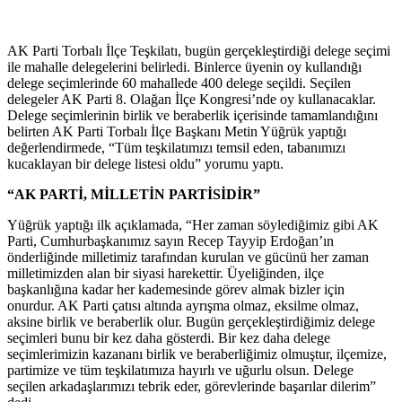
AK Parti Torbalı İlçe Teşkilatı, bugün gerçekleştirdiği delege seçimi
ile mahalle delegelerini belirledi. Binlerce üyenin oy kullandığı
delege seçimlerinde 60 mahallede 400 delege seçildi. Seçilen
delegeler AK Parti 8. Olağan İlçe Kongresi’nde oy kullanacaklar.
Delege seçimlerinin birlik ve beraberlik içerisinde tamamlandığını
belirten AK Parti Torbalı İlçe Başkanı Metin Yüğrük yaptığı
değerlendirmede, “Tüm teşkilatımızı temsil eden, tabanımızı
kucaklayan bir delege listesi oldu” yorumu yaptı.
“AK PARTİ, MİLLETİN PARTİSİDİR”
Yüğrük yaptığı ilk açıklamada, “Her zaman söylediğimiz gibi AK
Parti, Cumhurbaşkanımız sayın Recep Tayyip Erdoğan’ın
önderliğinde milletimiz tarafından kurulan ve gücünü her zaman
milletimizden alan bir siyasi harekettir. Üyeliğinden, ilçe
başkanlığına kadar her kademesinde görev almak bizler için
onurdur. AK Parti çatısı altında ayrışma olmaz, eksilme olmaz,
aksine birlik ve beraberlik olur. Bugün gerçekleştirdiğimiz delege
seçimleri bunu bir kez daha gösterdi. Bir kez daha delege
seçimlerimizin kazananı birlik ve beraberliğimiz olmuştur, ilçemize,
partimize ve tüm teşkilatımıza hayırlı ve uğurlu olsun. Delege
seçilen arkadaşlarımızı tebrik eder, görevlerinde başarılar dilerim”