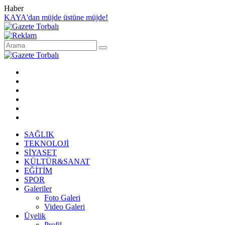
Haber
KAYA'dan müjde üstüne müjde!
SAĞLIK
TEKNOLOJİ
SİYASET
KÜLTÜR&SANAT
EĞİTİM
SPOR
Galeriler
Foto Galeri
Video Galeri
Üyelik
Profil