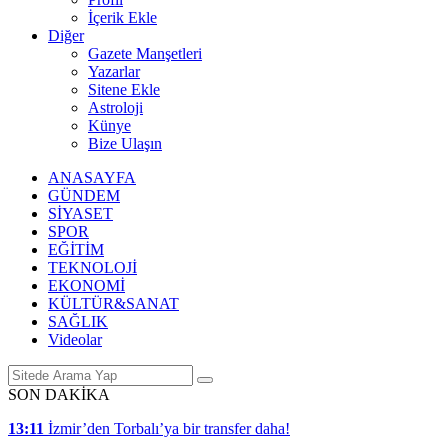
İçerik Ekle
Diğer
Gazete Manşetleri
Yazarlar
Sitene Ekle
Astroloji
Künye
Bize Ulaşın
ANASAYFA
GÜNDEM
SİYASET
SPOR
EĞİTİM
TEKNOLOJİ
EKONOMİ
KÜLTÜR&SANAT
SAĞLIK
Videolar
SON DAKİKA
13:11
İzmir’den Torbalı’ya bir transfer daha!