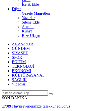
İçerik Ekle
Diğer
Gazete Manşetleri
Yazarlar
Sitene Ekle
Astroloji
Künye
Bize Ulaşın
ANASAYFA
GÜNDEM
SİYASET
SPOR
EĞİTİM
TEKNOLOJİ
EKONOMİ
KÜLTÜR&SANAT
SAĞLIK
Videolar
SON DAKİKA
17:09
Hayırseverlerimize teşekkür ediyoruz