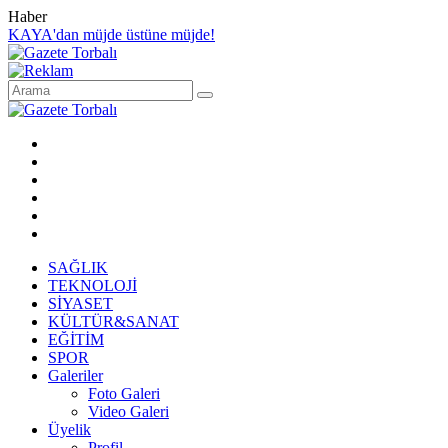
Haber
KAYA'dan müjde üstüne müjde!
SAĞLIK
TEKNOLOJİ
SİYASET
KÜLTÜR&SANAT
EĞİTİM
SPOR
Galeriler
Foto Galeri
Video Galeri
Üyelik
Profil