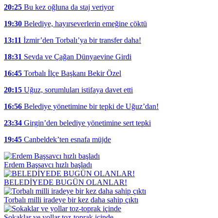
20:25
Bu kez oğluna da staj veriyor
19:30
Belediye, hayırseverlerin emeğine çöktü
13:11
İzmir’den Torbalı’ya bir transfer daha!
18:31
Sevda ve Çağan Dünyaevine Girdi
16:45
Torbalı İlçe Başkanı Bekir Özel
20:15
Uğuz, sorumluları istifaya davet etti
16:56
Belediye yönetimine bir tepki de Uğuz’dan!
23:34
Girgin’den belediye yönetimine sert tepki
19:45
Canbeldek’ten esnafa müjde
Erdem Başsavcı hızlı başladı
BELEDİYEDE BUGÜN OLANLAR!
Torbalı milli iradeye bir kez daha sahip çıktı
Sokaklar ve yollar toz-toprak içinde