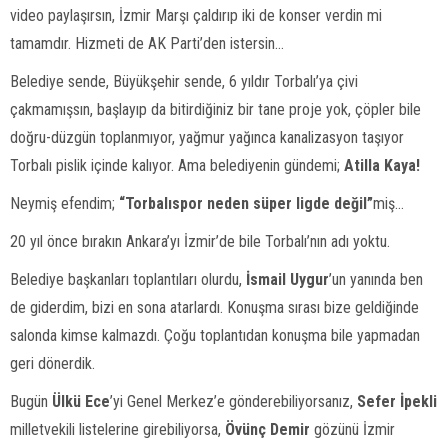
video paylaşırsın, İzmir Marşı çaldırıp iki de konser verdin mi
tamamdır. Hizmeti de AK Parti’den istersin…
Belediye sende, Büyükşehir sende, 6 yıldır Torbalı’ya çivi
çakmamışsın, başlayıp da bitirdiğiniz bir tane proje yok, çöpler bile
doğru-düzgün toplanmıyor, yağmur yağınca kanalizasyon taşıyor
Torbalı pislik içinde kalıyor. Ama belediyenin gündemi;
Atilla Kaya!
Neymiş efendim;
“Torbalıspor neden süper ligde değil”
miş…
20 yıl önce bırakın Ankara’yı İzmir’de bile Torbalı’nın adı yoktu.
Belediye başkanları toplantıları olurdu,
İsmail Uygur
’un yanında ben
de giderdim, bizi en sona atarlardı. Konuşma sırası bize geldiğinde
salonda kimse kalmazdı. Çoğu toplantıdan konuşma bile yapmadan
geri dönerdik.
Bugün
Ülkü Ece
’yi Genel Merkez’e gönderebiliyorsanız,
Sefer İpekli
milletvekili listelerine girebiliyorsa,
Övünç Demir
gözünü İzmir