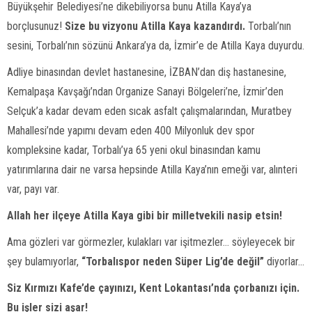
Büyükşehir Belediyesi’ne dikebiliyorsa bunu Atilla Kaya’ya
borçlusunuz!
Size bu vizyonu Atilla Kaya kazandırdı.
Torbalı’nın
sesini, Torbalı’nın sözünü Ankara’ya da, İzmir’e de Atilla Kaya duyurdu.
Adliye binasından devlet hastanesine, İZBAN’dan diş hastanesine,
Kemalpaşa Kavşağı’ndan Organize Sanayi Bölgeleri’ne, İzmir’den
Selçuk’a kadar devam eden sıcak asfalt çalışmalarından, Muratbey
Mahallesi’nde yapımı devam eden 400 Milyonluk dev spor
kompleksine kadar, Torbalı’ya 65 yeni okul binasından kamu
yatırımlarına dair ne varsa hepsinde Atilla Kaya’nın emeği var, alınteri
var, payı var.
Allah her ilçeye Atilla Kaya gibi bir milletvekili nasip etsin!
Ama gözleri var görmezler, kulakları var işitmezler… söyleyecek bir
şey bulamıyorlar,
“Torbalıspor neden Süper Lig’de değil”
diyorlar…
Siz Kırmızı Kafe’de çayınızı, Kent Lokantası’nda çorbanızı için.
Bu işler sizi aşar!