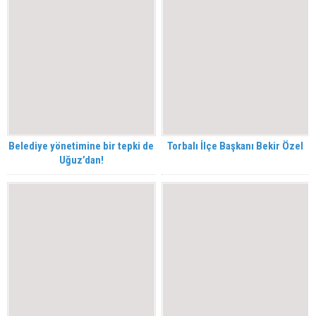
Belediye yönetimine bir tepki de
Torbalı İlçe Başkanı Bekir Özel
Uğuz’dan!