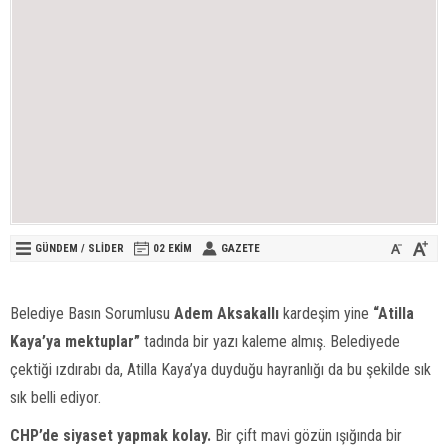
GÜNDEM
/
SLİDER
02 EKIM
GAZETE
Belediye Basın Sorumlusu
Adem Aksakallı
kardeşim yine
“Atilla
Kaya’ya mektuplar”
tadında bir yazı kaleme almış. Belediyede
çektiği ızdırabı da, Atilla Kaya’ya duyduğu hayranlığı da bu şekilde sık
sık belli ediyor.
CHP’de siyaset yapmak kolay.
Bir çift mavi gözün ışığında bir