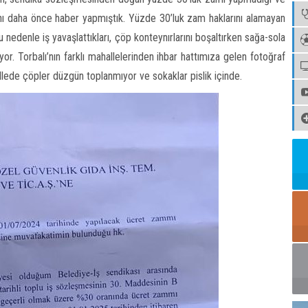
ğını daha önce haber yapmıştık. Yüzde 30’luk zam haklarını alamayan
u nedenle iş yavaşlattıkları, çöp konteynırlarını boşaltırken sağa-sola
iyor. Torbalı’nın farklı mahallelerinden ihbar hattımıza gelen fotoğraf
lede çöpler düzgün toplanmıyor ve sokaklar pislik içinde.