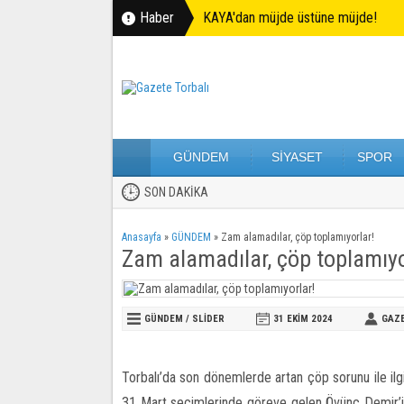
Haber
KAYA'dan müjde üstüne müjde!
GÜNDEM
SİYASET
SPOR
SON DAKİKA
Anasayfa
»
GÜNDEM
»
Zam alamadılar, çöp toplamıyorlar!
Zam alamadılar, çöp toplamıyo
GÜNDEM
/
SLİDER
31 EKIM
2024
GAZ
Torbalı’da son dönemlerde artan çöp sorunu ile ilgili
31 Mart seçimlerinde göreve gelen Övünç Demir’