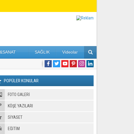
&SANAT
SAĞLIK
Videolar
POPÜLER KONULAR
FOTO GALERI
KÖŞE YAZILARI
SİYASET
EĞİTİM