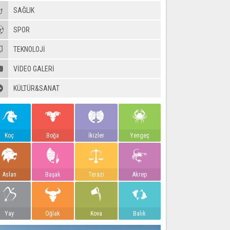
SAĞLIK
SPOR
TEKNOLOJİ
VIDEO GALERI
KÜLTÜR&SANAT
Koç
Boğa
İkizler
Yengeç
Aslan
Başak
Terazi
Akrep
Yay
Oğlak
Kova
Balık