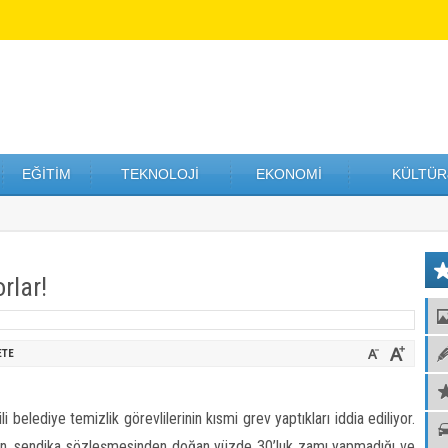
EĞİTİM
TEKNOLOJİ
EKONOMİ
KÜLTÜR
rlar!
ETE
 belediye temizlik görevlilerinin kısmi grev yaptıkları iddia ediliyor.
in, sendika sözleşmesinden doğan yüzde 30’luk zamı yapmadığı ve