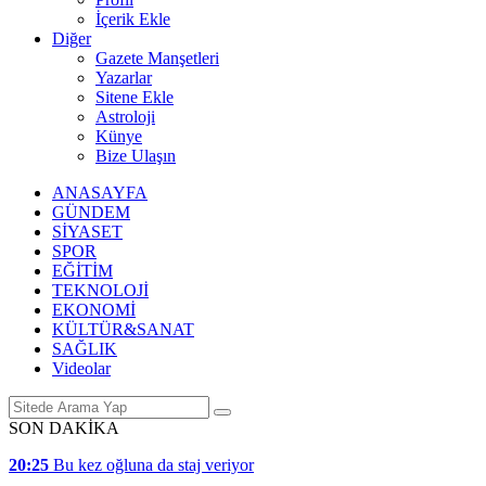
İçerik Ekle
Diğer
Gazete Manşetleri
Yazarlar
Sitene Ekle
Astroloji
Künye
Bize Ulaşın
ANASAYFA
GÜNDEM
SİYASET
SPOR
EĞİTİM
TEKNOLOJİ
EKONOMİ
KÜLTÜR&SANAT
SAĞLIK
Videolar
SON DAKİKA
20:25
Bu kez oğluna da staj veriyor