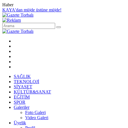
Haber
KAYA'dan müjde üstüne müjde!
SAĞLIK
TEKNOLOJİ
SİYASET
KÜLTÜR&SANAT
EĞİTİM
SPOR
Galeriler
Foto Galeri
Video Galeri
Üyelik
Profil