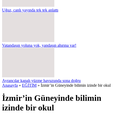
Uğuz, canlı yayında tek tek anlattı
Vatandaşın yoluna yok, yandaşın ahırına var!
Ayrancılar kapalı yüzme havuzunda sona doğru
Anasayfa
»
EĞİTİM
»
İzmir’in Güneyinde bilimin izinde bir okul
İzmir’in Güneyinde bilimin
izinde bir okul