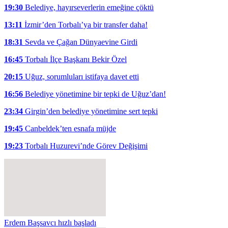
19:30
Belediye, hayırseverlerin emeğine çöktü
13:11
İzmir’den Torbalı’ya bir transfer daha!
18:31
Sevda ve Çağan Dünyaevine Girdi
16:45
Torbalı İlçe Başkanı Bekir Özel
20:15
Uğuz, sorumluları istifaya davet etti
16:56
Belediye yönetimine bir tepki de Uğuz’dan!
23:34
Girgin’den belediye yönetimine sert tepki
19:45
Canbeldek’ten esnafa müjde
19:23
Torbalı Huzurevi’nde Görev Değişimi
Erdem Başsavcı hızlı başladı