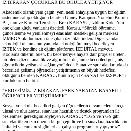
İZ BIRAKAN ÇOCUKLAR BU OKULDA YETİŞİYOR
Akademik olarak yeni çağın, yeni nesil anlayışına uygun bir eğitim
sistemine sahip olduğunu belirten Güney Kampüsü Yönetim Kurulu
Başkanı ve Kurucu Temsilcisi Bora KARASU, İzbilim Koleji’nin
öne çıkan güçlü yanlarını özetledi. Karasu, “Sürekli öğrenme,
güncellenme ve yenilenmeyi esas alan mesleki gelişim merkezi
İZMEGA okulumuzun öne çıkan özelliklerinden. Diğer yandan
teknoloji kullanmanın yanında teknoloji üretmeyi hedefleyen
İZTEK ve kendine ait eğitim platformu İZDİJİTAL mevcut.
Kodlama dillerini bilen, bu becerileriyle hayata dair projeler üreten,
problem çözen, analitik ve algoritmik düşünme becerileri gelişmiş
öğrencilerin yetişmesi sağlanıyor” dedi. Sanat ve spor alanlarında da
becerileri gelişmiş öğrenciler yetiştirmenin en büyük hedefleri
olduğunu belirten KARASU, bunun için İZSANAT ve İZSPOR’u
kurduklarını belirtti.
“HEDEFİMİZ: İZ BIRAKAN, FARK YARATAN BAŞARILI
ÖĞRENCİLER YETİŞTİRMEK”
Sosyal ve teknik becerileri gelişen öğrencilerin devam eden süreçte
ulusal ve uluslararası sınavlara hazırlık ve destek programları ile
beslenmesi gerektiğini söyleyen KARASU; “LGS ve YGS gibi
sınavlar ülkemizin önemli bir gerçeğidir ve bu sınavlara hazırlık için
hafta içi ve cumartesi günleri ek çalışma programları yapıyoruz”