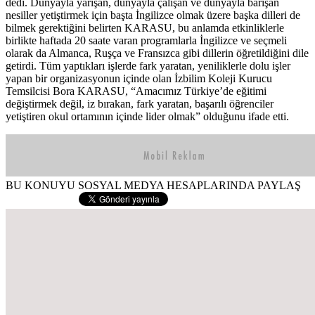
dedi. Dünyayla yarışan, dünyayla çalışan ve dünyayla barışan
nesiller yetiştirmek için başta İngilizce olmak üzere başka dilleri de
bilmek gerektiğini belirten KARASU, bu anlamda etkinliklerle
birlikte haftada 20 saate varan programlarla İngilizce ve seçmeli
olarak da Almanca, Ruşça ve Fransızca gibi dillerin öğretildiğini dile
getirdi. Tüm yaptıkları işlerde fark yaratan, yeniliklerle dolu işler
yapan bir organizasyonun içinde olan İzbilim Koleji Kurucu
Temsilcisi Bora KARASU, “Amacımız Türkiye’de eğitimi
değiştirmek değil, iz bırakan, fark yaratan, başarılı öğrenciler
yetiştiren okul ortamının içinde lider olmak” olduğunu ifade etti.
BU KONUYU SOSYAL MEDYA HESAPLARINDA PAYLAŞ