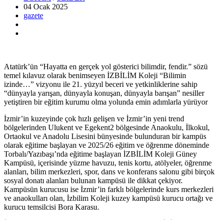
04 Ocak
2025
gazete
Atatürk’ün “Hayatta en gerçek yol gösterici bilimdir, fendir.” sözü
temel kılavuz olarak benimseyen İZBİLİM Koleji “Bilimin
izinde…” vizyonu ile 21. yüzyıl beceri ve yetkinliklerine sahip
“dünyayla yarışan, dünyayla konuşan, dünyayla barışan” nesiller
yetiştiren bir eğitim kurumu olma yolunda emin adımlarla yürüyor
İzmir’in kuzeyinde çok hızlı gelişen ve İzmir’in yeni trend
bölgelerinden Ulukent ve Egekent2 bölgesinde Anaokulu, İlkokul,
Ortaokul ve Anadolu Lisesini bünyesinde bulunduran bir kampüs
olarak eğitime başlayan ve 2025/26 eğitim ve öğrenme döneminde
Torbalı/Yazıbaşı’nda eğitime başlayan İZBİLİM Koleji Güney
Kampüsü, içerisinde yüzme havuzu, tenis kortu, atölyeler, öğrenme
alanları, bilim merkezleri, spor, dans ve konferans salonu gibi birçok
sosyal donatı alanları bulunan kampüsü ile dikkat çekiyor.
Kampüsün kurucusu ise İzmir’in farklı bölgelerinde kurs merkezleri
ve anaokulları olan, İzbilim Koleji kuzey kampüsü kurucu ortağı ve
kurucu temsilcisi Bora Karasu.