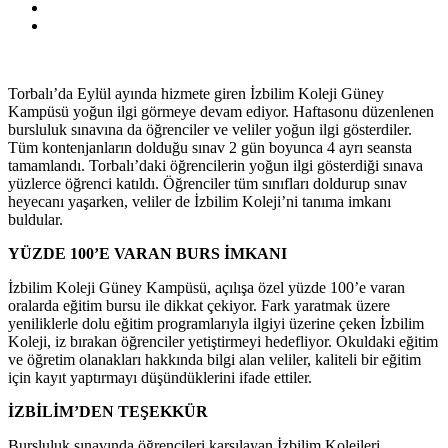
Torbalı’da Eylül ayında hizmete giren İzbilim Koleji Güney
Kampüsü yoğun ilgi görmeye devam ediyor. Haftasonu düzenlenen
bursluluk sınavına da öğrenciler ve veliler yoğun ilgi gösterdiler.
Tüm kontenjanların dolduğu sınav 2 gün boyunca 4 ayrı seansta
tamamlandı. Torbalı’daki öğrencilerin yoğun ilgi gösterdiği sınava
yüzlerce öğrenci katıldı. Öğrenciler tüm sınıfları doldurup sınav
heyecanı yaşarken, veliler de İzbilim Koleji’ni tanıma imkanı
buldular.
YÜZDE 100’E VARAN BURS İMKANI
İzbilim Koleji Güney Kampüsü, açılışa özel yüzde 100’e varan
oralarda eğitim bursu ile dikkat çekiyor. Fark yaratmak üzere
yeniliklerle dolu eğitim programlarıyla ilgiyi üzerine çeken İzbilim
Koleji, iz bırakan öğrenciler yetiştirmeyi hedefliyor. Okuldaki eğitim
ve öğretim olanakları hakkında bilgi alan veliler, kaliteli bir eğitim
için kayıt yaptırmayı düşündüklerini ifade ettiler.
İZBİLİM’DEN TEŞEKKÜR
Bursluluk sınavında öğrencileri karşılayan İzbilim Kolejleri