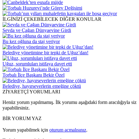
İLGİNİZİ ÇEKEBİLECEK DİĞER KONULAR
Sevda ve Çağan Dünyaevine Girdi
Bu kez oğluna da staj veriyor
Belediye yönetimine bir tepki de Uğuz’dan!
Uğuz, sorumluları istifaya davet etti
Torbalı İlçe Başkanı Bekir Özel
Belediye, hayırseverlerin emeğine çöktü
ZİYARETÇİ YORUMLARI
Henüz yorum yapılmamış. İlk yorumu aşağıdaki form aracılığıyla siz
yapabilirsiniz.
BİR YORUM YAZ
Yorum yapabilmek için
oturum açmalısınız
.