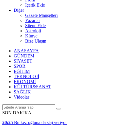
İçerik Ekle
Diğer
Gazete Manşetleri
Yazarlar
Sitene Ekle
Astroloji
Künye
Bize Ulaşın
ANASAYFA
GÜNDEM
SİYASET
SPOR
EĞİTİM
TEKNOLOJİ
EKONOMİ
KÜLTÜR&SANAT
SAĞLIK
Videolar
SON DAKİKA
20:25
Bu kez oğluna da staj veriyor