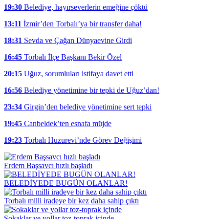
19:30
Belediye, hayırseverlerin emeğine çöktü
13:11
İzmir’den Torbalı’ya bir transfer daha!
18:31
Sevda ve Çağan Dünyaevine Girdi
16:45
Torbalı İlçe Başkanı Bekir Özel
20:15
Uğuz, sorumluları istifaya davet etti
16:56
Belediye yönetimine bir tepki de Uğuz’dan!
23:34
Girgin’den belediye yönetimine sert tepki
19:45
Canbeldek’ten esnafa müjde
19:23
Torbalı Huzurevi’nde Görev Değişimi
Erdem Başsavcı hızlı başladı
BELEDİYEDE BUGÜN OLANLAR!
Torbalı milli iradeye bir kez daha sahip çıktı
Sokaklar ve yollar toz-toprak içinde