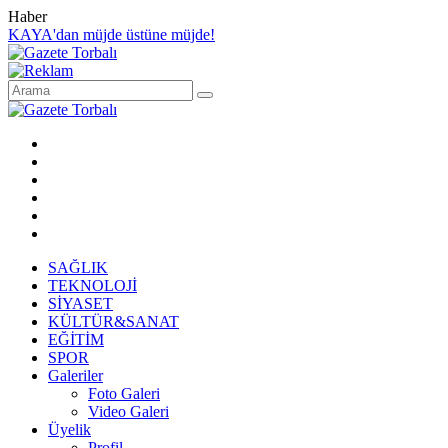
Haber
KAYA'dan müjde üstüne müjde!
SAĞLIK
TEKNOLOJİ
SİYASET
KÜLTÜR&SANAT
EĞİTİM
SPOR
Galeriler
Foto Galeri
Video Galeri
Üyelik
Profil