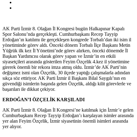
AK Parti İzmir 8. Olağan İl Kongresi bugün Halkapınar Kapalı
Spor Salonu’nda gerçekleşti. Cumhurbaşkanı Recep Tayyip
Erdoğan’ın katılımı ile gerçekleşen kongrede Torbalı’dan iki isim il
yönetiminde görev aldı. Önceki dönem Torbalı İlçe Başkanı Metin
Yüğrük ilk kez İl Yönetimi’nde görev alırken, önceki dönemde İl
Başkan Yardımcısı olarak görev yapan ve İzmir’in en etkili
siyasetçileri arasında gösterilen Feyim Özçelik 4.kez il yönetimine
girerek önemli bir rekora imza atmış oldu. İzmir’de AK Parti’nin
değişmez ismi olan Özçelik, 30 ilçede yaptığı çalışmalarla adından
sıkça söz ettiriyor. AK Parti İzmir il Başkanı Bilal Saygılı’nın en
güvendiği isimlerin başında gelen Özçelik, aldığı kilit görevlerle ve
başarıları ile dikkat çekiyor.
ERDOĞAN’I ÖZÇELİK KARŞILADI
AK Parti İzmir 8. Olağan İl Kongresi’ne katılmak için İzmir’e gelen
Cumhurbaşkanı Recep Tayyip Erdoğan’ı karşılayan isimler arasında
yer alan Feyim Özçelik, İzmir siyasetinin önemli isimleri arasında
yer alıyor.