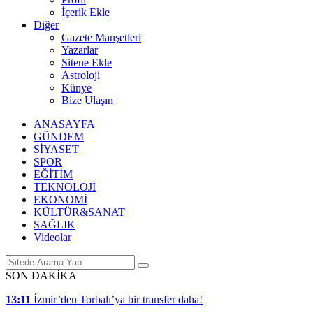
İçerik Ekle
Diğer
Gazete Manşetleri
Yazarlar
Sitene Ekle
Astroloji
Künye
Bize Ulaşın
ANASAYFA
GÜNDEM
SİYASET
SPOR
EĞİTİM
TEKNOLOJİ
EKONOMİ
KÜLTÜR&SANAT
SAĞLIK
Videolar
SON DAKİKA
13:11
İzmir’den Torbalı’ya bir transfer daha!