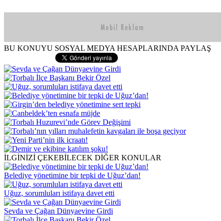
BU KONUYU SOSYAL MEDYA HESAPLARINDA PAYLAŞ
İLGİNİZİ ÇEKEBİLECEK DİĞER KONULAR
Belediye yönetimine bir tepki de Uğuz’dan!
Uğuz, sorumluları istifaya davet etti
Sevda ve Çağan Dünyaevine Girdi