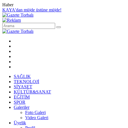
Haber
KAYA'dan müjde üstüne müjde!
SAĞLIK
TEKNOLOJİ
SİYASET
KÜLTÜR&SANAT
EĞİTİM
SPOR
Galeriler
Foto Galeri
Video Galeri
Üyelik
Profil