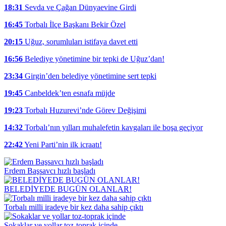
18:31
Sevda ve Çağan Dünyaevine Girdi
16:45
Torbalı İlçe Başkanı Bekir Özel
20:15
Uğuz, sorumluları istifaya davet etti
16:56
Belediye yönetimine bir tepki de Uğuz’dan!
23:34
Girgin’den belediye yönetimine sert tepki
19:45
Canbeldek’ten esnafa müjde
19:23
Torbalı Huzurevi’nde Görev Değişimi
14:32
Torbalı’nın yılları muhalefetin kavgaları ile boşa geçiyor
22:42
Yeni Parti’nin ilk icraatı!
Erdem Başsavcı hızlı başladı
BELEDİYEDE BUGÜN OLANLAR!
Torbalı milli iradeye bir kez daha sahip çıktı
Sokaklar ve yollar toz-toprak içinde