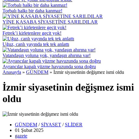
Torbalı halkı bir daha kanmaz!
YİNE KASABA SİYASETİNE SARILDILAR
Fetrek’i kirletenlere geçit yok!
Uğuz, canlı yayında tek tek anlattı
Vatandaşın yoluna yok, yandaşın ahırına var!
Ayrancılar kapalı yüzme havuzunda sona doğru
Anasayfa
»
GÜNDEM
»
İzmir siyasetinin değişmez ismi oldu
İzmir siyasetinin değişmez ismi
oldu
GÜNDEM
/
SİYASET
/
SLİDER
01 Şubat
2025
gazete