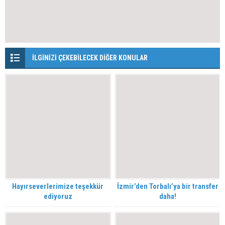
İLGİNİZİ ÇEKEBİLECEK DİĞER KONULAR
Hayırseverlerimize teşekkür
İzmir’den Torbalı’ya bir transfer
ediyoruz
daha!