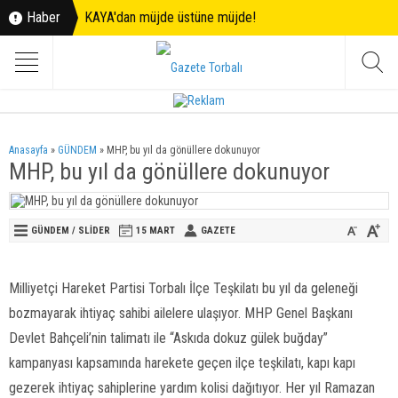
Haber
KAYA'dan müjde üstüne müjde!
Anasayfa
»
GÜNDEM
»
MHP, bu yıl da gönüllere dokunuyor
MHP, bu yıl da gönüllere dokunuyor
GÜNDEM
/
SLİDER
15 MART
GAZETE
Milliyetçi Hareket Partisi Torbalı İlçe Teşkilatı bu yıl da geleneği
bozmayarak ihtiyaç sahibi ailelere ulaşıyor. MHP Genel Başkanı
Devlet Bahçeli’nin talimatı ile “Askıda dokuz gülek buğday”
kampanyası kapsamında harekete geçen ilçe teşkilatı, kapı kapı
gezerek ihtiyaç sahiplerine yardım kolisi dağıtıyor. Her yıl Ramazan