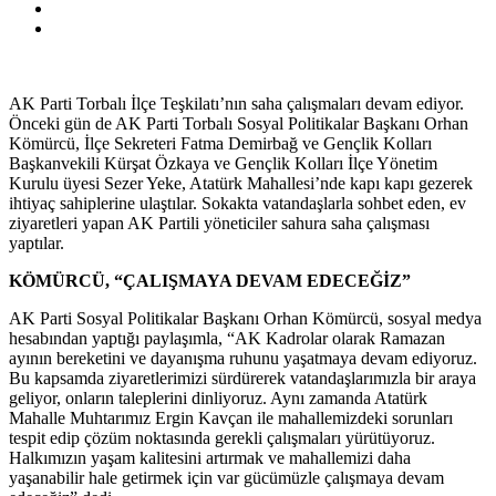
AK Parti Torbalı İlçe Teşkilatı’nın saha çalışmaları devam ediyor.
Önceki gün de AK Parti Torbalı Sosyal Politikalar Başkanı Orhan
Kömürcü, İlçe Sekreteri Fatma Demirbağ ve Gençlik Kolları
Başkanvekili Kürşat Özkaya ve Gençlik Kolları İlçe Yönetim
Kurulu üyesi Sezer Yeke, Atatürk Mahallesi’nde kapı kapı gezerek
ihtiyaç sahiplerine ulaştılar. Sokakta vatandaşlarla sohbet eden, ev
ziyaretleri yapan AK Partili yöneticiler sahura saha çalışması
yaptılar.
KÖMÜRCÜ, “ÇALIŞMAYA DEVAM EDECEĞİZ”
AK Parti Sosyal Politikalar Başkanı Orhan Kömürcü, sosyal medya
hesabından yaptığı paylaşımla, “AK Kadrolar olarak Ramazan
ayının bereketini ve dayanışma ruhunu yaşatmaya devam ediyoruz.
Bu kapsamda ziyaretlerimizi sürdürerek vatandaşlarımızla bir araya
geliyor, onların taleplerini dinliyoruz. Aynı zamanda Atatürk
Mahalle Muhtarımız Ergin Kavçan ile mahallemizdeki sorunları
tespit edip çözüm noktasında gerekli çalışmaları yürütüyoruz.
Halkımızın yaşam kalitesini artırmak ve mahallemizi daha
yaşanabilir hale getirmek için var gücümüzle çalışmaya devam