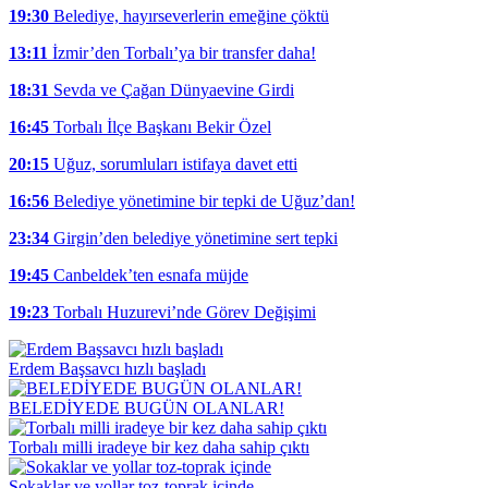
19:30
Belediye, hayırseverlerin emeğine çöktü
13:11
İzmir’den Torbalı’ya bir transfer daha!
18:31
Sevda ve Çağan Dünyaevine Girdi
16:45
Torbalı İlçe Başkanı Bekir Özel
20:15
Uğuz, sorumluları istifaya davet etti
16:56
Belediye yönetimine bir tepki de Uğuz’dan!
23:34
Girgin’den belediye yönetimine sert tepki
19:45
Canbeldek’ten esnafa müjde
19:23
Torbalı Huzurevi’nde Görev Değişimi
Erdem Başsavcı hızlı başladı
BELEDİYEDE BUGÜN OLANLAR!
Torbalı milli iradeye bir kez daha sahip çıktı
Sokaklar ve yollar toz-toprak içinde