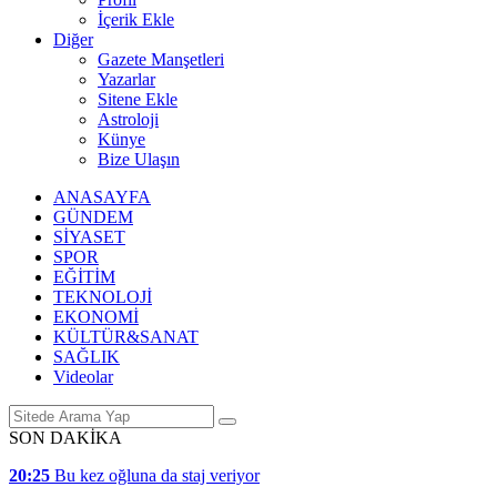
İçerik Ekle
Diğer
Gazete Manşetleri
Yazarlar
Sitene Ekle
Astroloji
Künye
Bize Ulaşın
ANASAYFA
GÜNDEM
SİYASET
SPOR
EĞİTİM
TEKNOLOJİ
EKONOMİ
KÜLTÜR&SANAT
SAĞLIK
Videolar
SON DAKİKA
20:25
Bu kez oğluna da staj veriyor