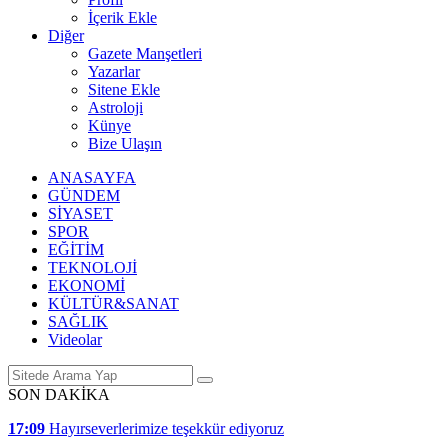
İçerik Ekle
Diğer
Gazete Manşetleri
Yazarlar
Sitene Ekle
Astroloji
Künye
Bize Ulaşın
ANASAYFA
GÜNDEM
SİYASET
SPOR
EĞİTİM
TEKNOLOJİ
EKONOMİ
KÜLTÜR&SANAT
SAĞLIK
Videolar
SON DAKİKA
17:09
Hayırseverlerimize teşekkür ediyoruz