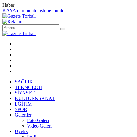
Haber
KAYA'dan müjde üstüne müjde!
SAĞLIK
TEKNOLOJİ
SİYASET
KÜLTÜR&SANAT
EĞİTİM
SPOR
Galeriler
Foto Galeri
Video Galeri
Üyelik
Profil