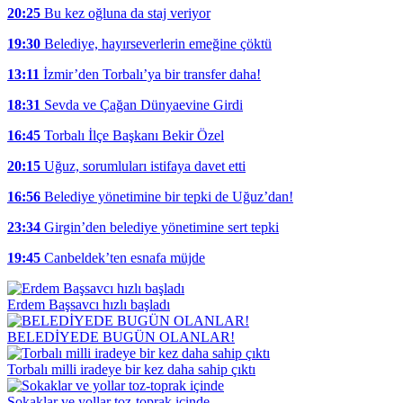
20:25
Bu kez oğluna da staj veriyor
19:30
Belediye, hayırseverlerin emeğine çöktü
13:11
İzmir’den Torbalı’ya bir transfer daha!
18:31
Sevda ve Çağan Dünyaevine Girdi
16:45
Torbalı İlçe Başkanı Bekir Özel
20:15
Uğuz, sorumluları istifaya davet etti
16:56
Belediye yönetimine bir tepki de Uğuz’dan!
23:34
Girgin’den belediye yönetimine sert tepki
19:45
Canbeldek’ten esnafa müjde
Erdem Başsavcı hızlı başladı
BELEDİYEDE BUGÜN OLANLAR!
Torbalı milli iradeye bir kez daha sahip çıktı
Sokaklar ve yollar toz-toprak içinde