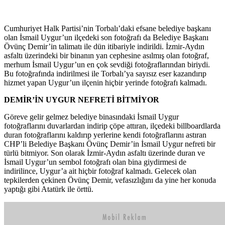
Cumhuriyet Halk Partisi’nin Torbalı’daki efsane belediye başkanı
olan İsmail Uygur’un ilçedeki son fotoğrafı da Belediye Başkanı
Övünç Demir’in talimatı ile dün itibariyle indirildi. İzmir-Aydın
asfaltı üzerindeki bir binanın yan cephesine asılmış olan fotoğraf,
merhum İsmail Uygur’un en çok sevdiği fotoğraflarından biriydi.
Bu fotoğrafında indirilmesi ile Torbalı’ya sayısız eser kazandırıp
hizmet yapan Uygur’un ilçenin hiçbir yerinde fotoğrafı kalmadı.
DEMİR’İN UYGUR NEFRETİ BİTMİYOR
Göreve gelir gelmez belediye binasındaki İsmail Uygur
fotoğraflarını duvarlardan indirip çöpe attıran, ilçedeki billboardlarda
duran fotoğraflarını kaldırıp yerlerine kendi fotoğraflarını astıran
CHP’li Belediye Başkanı Övünç Demir’in İsmail Uygur nefreti bir
türlü bitmiyor. Son olarak İzmir-Aydın asfaltı üzerinde duran ve
İsmail Uygur’un sembol fotoğrafı olan bina giydirmesi de
indirilince, Uygur’a ait hiçbir fotoğraf kalmadı. Gelecek olan
tepkilerden çekinen Övünç Demir, vefasızlığını da yine her konuda
yaptığı gibi Atatürk ile örttü.