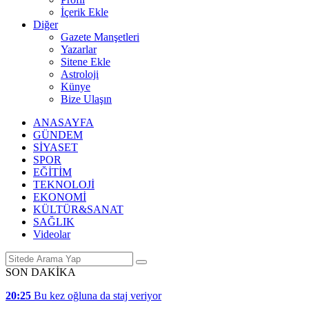
İçerik Ekle
Diğer
Gazete Manşetleri
Yazarlar
Sitene Ekle
Astroloji
Künye
Bize Ulaşın
ANASAYFA
GÜNDEM
SİYASET
SPOR
EĞİTİM
TEKNOLOJİ
EKONOMİ
KÜLTÜR&SANAT
SAĞLIK
Videolar
SON DAKİKA
20:25
Bu kez oğluna da staj veriyor