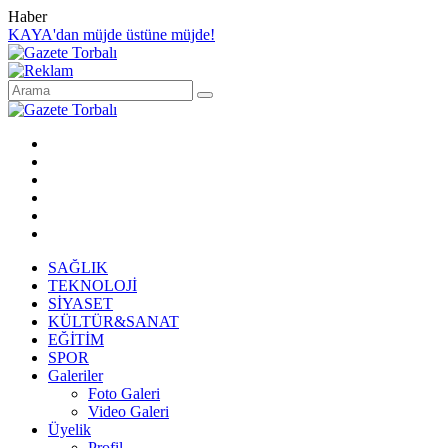
Haber
KAYA'dan müjde üstüne müjde!
SAĞLIK
TEKNOLOJİ
SİYASET
KÜLTÜR&SANAT
EĞİTİM
SPOR
Galeriler
Foto Galeri
Video Galeri
Üyelik
Profil