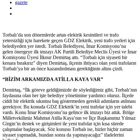
gazete
Torbalı’da son dönemlerde artan elektrik kesintileri ve trafo
yetersizliği için harekete geçen GDZ Elektrik, yeni trafo yerleri için
belediyeden yer istedi. Torbalı Belediyesi, İmar Komisyonu’na
gelen önergeye ilk imzayı AK Partili Belediye Meclis Üyesi ve İmar
Komisyonu Üyesi İlknur Demirtaş attı. “Torbalı için siyaseti bir
kenara bırakırız” diyen Demirtaş, ilçenin ihtiyacı olan yeni trafoların
Torbalı’ya bir an önce kazandırılması gerektiğinin altını çizdi.
“BİZİM ARKAMIZDA ATİLLA KAYA VAR”
Demirtaş, “İlk göreve geldiğimizde de söylediğimiz gibi, Torbalı’nın
faydasına olan her işte belediye yönetimine yardımcı oluruz. İlçede
ciddi bir elektrik sıkıntısı baş göstermeden gerekli adımların atılması
gerekiyor. Bu konuda GDZ Elektrik’in yeni trafolar için yer talebi
vardı. Konu İmar Komisyonu’na gelince ilk imzayı biz attık. Bölge
Milletvekilimiz Mahmut Atilla Kaya’nın ve İlçe Başkanımız Yılmaz
Girgin’in destek ve girişimleri ile yeni trafolar için kısa sürede
çalışmalar başlayacak. Söz konusu Torbalı ise, bizler hiçbir zaman
siyaset yapmadık, bundan sonra da yapmayacağız” ifadelerini