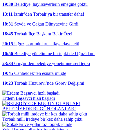
19:30
Belediye, hayırseverlerin emeğine çöktü
13:11
İzmir’den Torbalı’ya bir transfer daha!
18:31
Sevda ve Çağan Dünyaevine Girdi
16:45
Torbalı İlçe Başkanı Bekir Özel
20:15
Uğuz, sorumluları istifaya davet etti
16:56
Belediye yönetimine bir tepki de Uğuz’dan!
23:34
Girgin’den belediye yönetimine sert tepki
19:45
Canbeldek’ten esnafa müjde
19:23
Torbalı Huzurevi’nde Görev Değişimi
Erdem Başsavcı hızlı başladı
BELEDİYEDE BUGÜN OLANLAR!
Torbalı milli iradeye bir kez daha sahip çıktı
Sokaklar ve yollar toz-toprak içinde