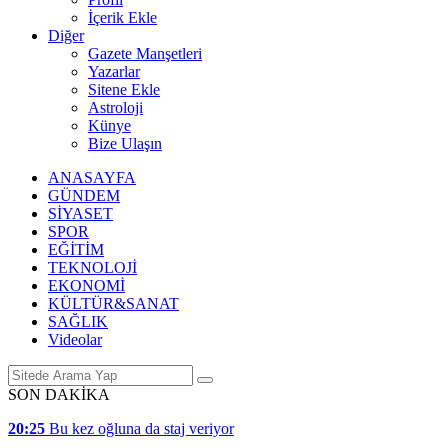
İçerik Ekle
Diğer
Gazete Manşetleri
Yazarlar
Sitene Ekle
Astroloji
Künye
Bize Ulaşın
ANASAYFA
GÜNDEM
SİYASET
SPOR
EĞİTİM
TEKNOLOJİ
EKONOMİ
KÜLTÜR&SANAT
SAĞLIK
Videolar
SON DAKİKA
20:25
Bu kez oğluna da staj veriyor