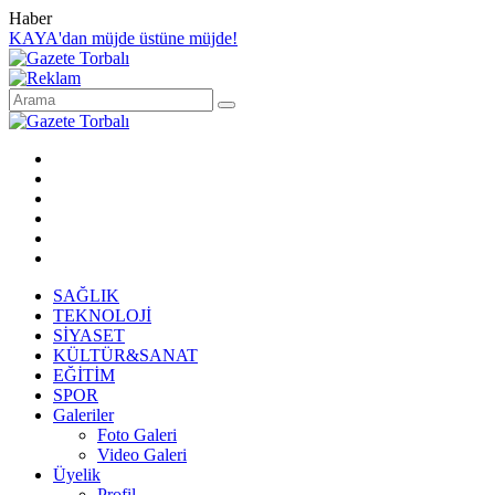
Haber
KAYA'dan müjde üstüne müjde!
SAĞLIK
TEKNOLOJİ
SİYASET
KÜLTÜR&SANAT
EĞİTİM
SPOR
Galeriler
Foto Galeri
Video Galeri
Üyelik
Profil