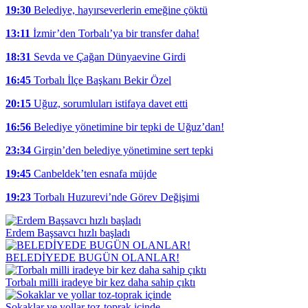
19:30
Belediye, hayırseverlerin emeğine çöktü
13:11
İzmir’den Torbalı’ya bir transfer daha!
18:31
Sevda ve Çağan Dünyaevine Girdi
16:45
Torbalı İlçe Başkanı Bekir Özel
20:15
Uğuz, sorumluları istifaya davet etti
16:56
Belediye yönetimine bir tepki de Uğuz’dan!
23:34
Girgin’den belediye yönetimine sert tepki
19:45
Canbeldek’ten esnafa müjde
19:23
Torbalı Huzurevi’nde Görev Değişimi
Erdem Başsavcı hızlı başladı
BELEDİYEDE BUGÜN OLANLAR!
Torbalı milli iradeye bir kez daha sahip çıktı
Sokaklar ve yollar toz-toprak içinde