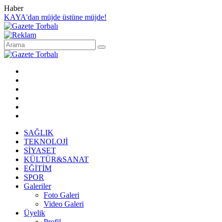
Haber
KAYA'dan müjde üstüne müjde!
SAĞLIK
TEKNOLOJİ
SİYASET
KÜLTÜR&SANAT
EĞİTİM
SPOR
Galeriler
Foto Galeri
Video Galeri
Üyelik
Profil