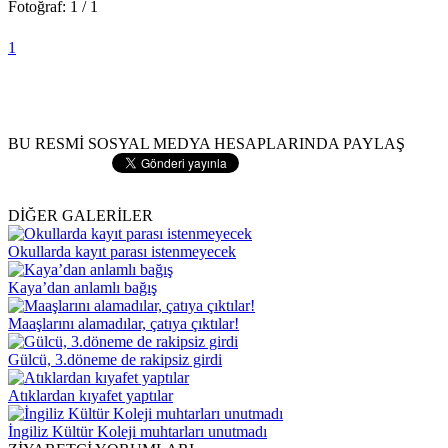
Fotoğraf: 1 / 1
1
BU RESMİ SOSYAL MEDYA HESAPLARINDA PAYLAŞ
DİĞER GALERİLER
Okullarda kayıt parası istenmeyecek
Kaya’dan anlamlı bağış
Maaşlarını alamadılar, çatıya çıktılar!
Gülcü, 3.döneme de rakipsiz girdi
Atıklardan kıyafet yaptılar
İngiliz Kültür Koleji muhtarları unutmadı