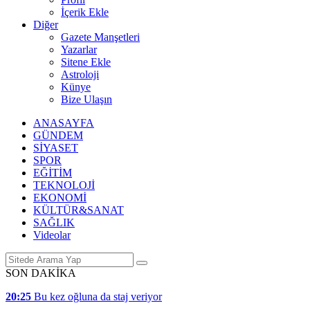
İçerik Ekle
Diğer
Gazete Manşetleri
Yazarlar
Sitene Ekle
Astroloji
Künye
Bize Ulaşın
ANASAYFA
GÜNDEM
SİYASET
SPOR
EĞİTİM
TEKNOLOJİ
EKONOMİ
KÜLTÜR&SANAT
SAĞLIK
Videolar
SON DAKİKA
20:25
Bu kez oğluna da staj veriyor