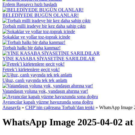
Erdem Başsavcı hızlı başladı
BELEDİYEDE BUGÜN OLANLAR!
Torbalı milli iradeye bir kez daha sahip çıktı
Sokaklar ve yollar toz-toprak içinde
Torbalı halkı bir daha kanmaz!
YİNE KASABA SİYASETİNE SARILDILAR
Fetrek’i kirletenlere geçit yok!
Uğuz, canlı yayında tek tek anlattı
Vatandaşın yoluna yok, yandaşın ahırına var!
Ayrancılar kapalı yüzme havuzunda sona doğru
Anasayfa
»
CHP’nin çağrısına Torbalı’dan tepki
»
WhatsApp Image 2
WhatsApp Image 2025-04-02 at 