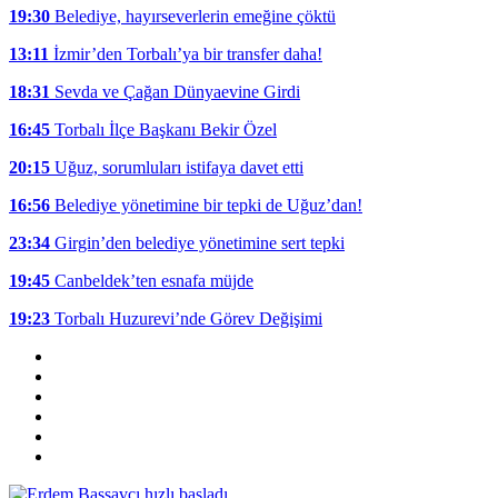
19:30
Belediye, hayırseverlerin emeğine çöktü
13:11
İzmir’den Torbalı’ya bir transfer daha!
18:31
Sevda ve Çağan Dünyaevine Girdi
16:45
Torbalı İlçe Başkanı Bekir Özel
20:15
Uğuz, sorumluları istifaya davet etti
16:56
Belediye yönetimine bir tepki de Uğuz’dan!
23:34
Girgin’den belediye yönetimine sert tepki
19:45
Canbeldek’ten esnafa müjde
19:23
Torbalı Huzurevi’nde Görev Değişimi