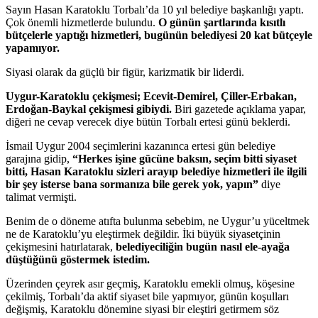
Sayın Hasan Karatoklu Torbalı’da 10 yıl belediye başkanlığı yaptı.
Çok önemli hizmetlerde bulundu.
O günün şartlarında kısıtlı
bütçelerle yaptığı hizmetleri, bugünün belediyesi 20 kat bütçeyle
yapamıyor.
Siyasi olarak da güçlü bir figür, karizmatik bir liderdi.
Uygur-Karatoklu çekişmesi; Ecevit-Demirel, Çiller-Erbakan,
Erdoğan-Baykal çekişmesi gibiydi.
Biri gazetede açıklama yapar,
diğeri ne cevap verecek diye bütün Torbalı ertesi günü beklerdi.
İsmail Uygur 2004 seçimlerini kazanınca ertesi gün belediye
garajına gidip,
“Herkes işine gücüne baksın, seçim bitti siyaset
bitti, Hasan Karatoklu sizleri arayıp belediye hizmetleri ile ilgili
bir şey isterse bana sormanıza bile gerek yok, yapın”
diye
talimat vermişti.
Benim de o döneme atıfta bulunma sebebim, ne Uygur’u yüceltmek
ne de Karatoklu’yu eleştirmek değildir. İki büyük siyasetçinin
çekişmesini hatırlatarak,
belediyeciliğin bugün nasıl ele-ayağa
düştüğünü göstermek istedim.
Üzerinden çeyrek asır geçmiş, Karatoklu emekli olmuş, köşesine
çekilmiş, Torbalı’da aktif siyaset bile yapmıyor, günün koşulları
değişmiş, Karatoklu dönemine siyasi bir eleştiri getirmem söz