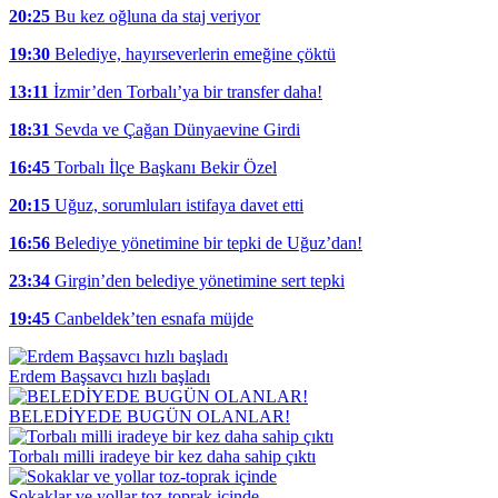
20:25
Bu kez oğluna da staj veriyor
19:30
Belediye, hayırseverlerin emeğine çöktü
13:11
İzmir’den Torbalı’ya bir transfer daha!
18:31
Sevda ve Çağan Dünyaevine Girdi
16:45
Torbalı İlçe Başkanı Bekir Özel
20:15
Uğuz, sorumluları istifaya davet etti
16:56
Belediye yönetimine bir tepki de Uğuz’dan!
23:34
Girgin’den belediye yönetimine sert tepki
19:45
Canbeldek’ten esnafa müjde
Erdem Başsavcı hızlı başladı
BELEDİYEDE BUGÜN OLANLAR!
Torbalı milli iradeye bir kez daha sahip çıktı
Sokaklar ve yollar toz-toprak içinde