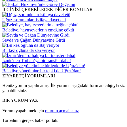
İLGİNİZİ ÇEKEBİLECEK DİĞER KONULAR
Uğuz, sorumluları istifaya davet etti
Belediye, hayırseverlerin emeğine çöktü
Sevda ve Çağan Dünyaevine Girdi
Bu kez oğluna da staj veriyor
İzmir’den Torbalı’ya bir transfer daha!
Belediye yönetimine bir tepki de Uğuz’dan!
ZİYARETÇİ YORUMLARI
Henüz yorum yapılmamış. İlk yorumu aşağıdaki form aracılığıyla siz
yapabilirsiniz.
BİR YORUM YAZ
Yorum yapabilmek için
oturum açmalısınız
.
Torbalının gerçek haber portalı.