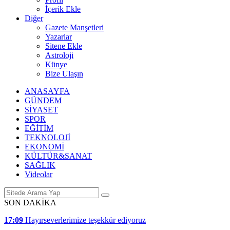
İçerik Ekle
Diğer
Gazete Manşetleri
Yazarlar
Sitene Ekle
Astroloji
Künye
Bize Ulaşın
ANASAYFA
GÜNDEM
SİYASET
SPOR
EĞİTİM
TEKNOLOJİ
EKONOMİ
KÜLTÜR&SANAT
SAĞLIK
Videolar
SON DAKİKA
17:09
Hayırseverlerimize teşekkür ediyoruz