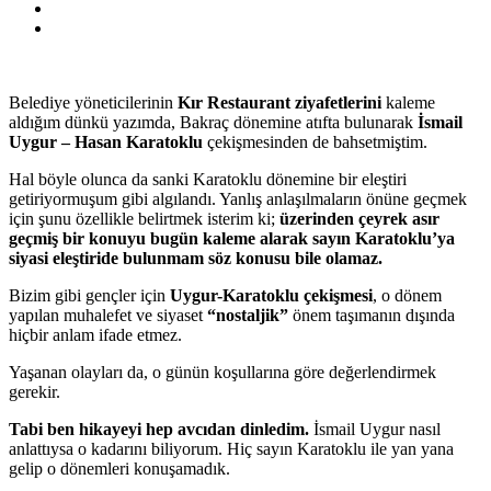
Belediye yöneticilerinin
Kır Restaurant ziyafetlerini
kaleme
aldığım dünkü yazımda, Bakraç dönemine atıfta bulunarak
İsmail
Uygur – Hasan Karatoklu
çekişmesinden de bahsetmiştim.
Hal böyle olunca da sanki Karatoklu dönemine bir eleştiri
getiriyormuşum gibi algılandı. Yanlış anlaşılmaların önüne geçmek
için şunu özellikle belirtmek isterim ki;
üzerinden çeyrek asır
geçmiş bir konuyu bugün kaleme alarak sayın Karatoklu’ya
siyasi eleştiride bulunmam söz konusu bile olamaz.
Bizim gibi gençler için
Uygur-Karatoklu çekişmesi
, o dönem
yapılan muhalefet ve siyaset
“nostaljik”
önem taşımanın dışında
hiçbir anlam ifade etmez.
Yaşanan olayları da, o günün koşullarına göre değerlendirmek
gerekir.
Tabi ben hikayeyi hep avcıdan dinledim.
İsmail Uygur nasıl
anlattıysa o kadarını biliyorum. Hiç sayın Karatoklu ile yan yana
gelip o dönemleri konuşamadık.