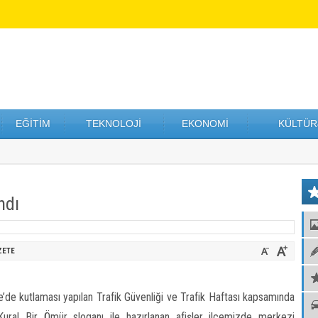
EĞİTİM
TEKNOLOJİ
EKONOMİ
KÜLTÜR
ndı
ZETE
’de kutlaması yapılan Trafik Güvenliği ve Trafik Haftası kapsamında
Kural Bir Ömür sloganı ile hazırlanan afişler ilçemizde merkezi