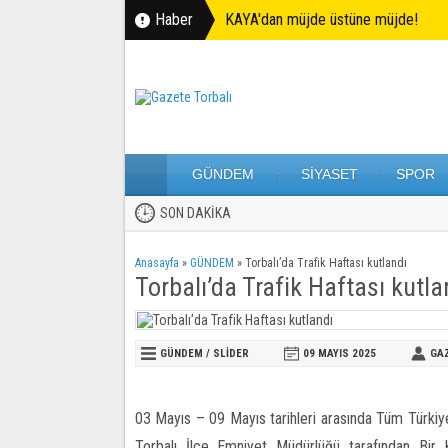
Haber
KAYA'dan müjde üstüne müjde!
GÜNDEM
SİYASET
SPOR
SON DAKİKA
Anasayfa
»
GÜNDEM
»
Torbalı’da Trafik Haftası kutlandı
Torbalı’da Trafik Haftası kutla
GÜNDEM
/
SLİDER
09 MAYIS
2025
GA
03 Mayıs – 09 Mayıs tarihleri arasında Tüm Türkiye
Torbalı İlçe Emniyet Müdürlüğü tarafından Bir 