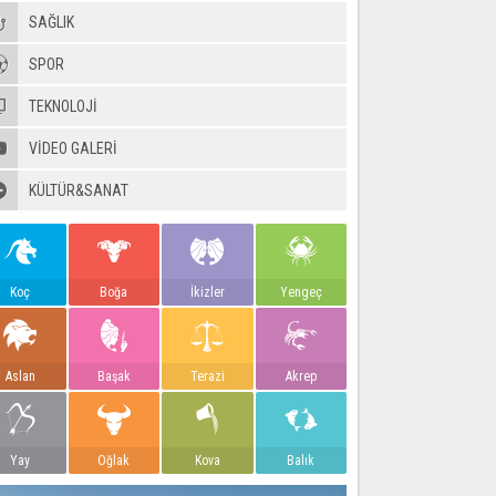
SAĞLIK
SPOR
TEKNOLOJİ
VIDEO GALERI
KÜLTÜR&SANAT
Koç
Boğa
İkizler
Yengeç
Aslan
Başak
Terazi
Akrep
Yay
Oğlak
Kova
Balık