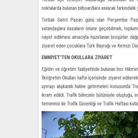
noktalarda bulunan bilboardlara asılarak farkındalık y
Torbalı Semt Pazarı günü olan Perşembe Pazarı 
vatandaşlara kazaların önüne geçebilmek, toplumu
riayet edilmesi amacıyla hazırlanan broşürler dağıtıl
ziyaret eden çocuklara Türk Bayrağı ve Kırmızı Düd
EMNİYET’TEN OKULLARA ZİYARET
Eğitim ve öğretim faaliyetinde bulunan İnci Hikm
İlköğretim Okulları hafta içerisinde ziyaret edilerek
uymayı alışkanlık haline getirmeleri konusunda Tr
ikram edildi. Trafik bilincinin bütünüyle oluştuğu, 
temennisi ile Trafik Güvenliği ve Trafik Haftası kutla