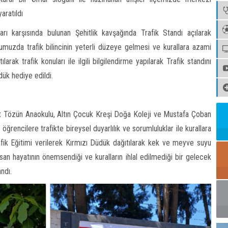
aratıldı
karşısında bulunan Şehitlik kavşağında Trafik Standı açılarak
muzda trafik bilincinin yeterli düzeye gelmesi ve kurallara azami
arak trafik konuları ile ilgili bilgilendirme yapılarak Trafik standını
ük hediye edildi.
et Tözün Anaokulu, Altın Çocuk Kreşi Doğa Koleji ve Mustafa Çoban
 öğrencilere trafikte bireysel duyarlılık ve sorumluluklar ile kurallara
afik Eğitimi verilerek Kırmızı Düdük dağıtılarak kek ve meyve suyu
insan hayatının önemsendiği ve kuralların ihlal edilmediği bir gelecek
ndı.