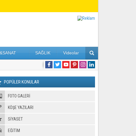
&SANAT
SAĞLIK
Videolar
POPÜLER KONULAR
FOTO GALERI
KÖŞE YAZILARI
SİYASET
EĞİTİM