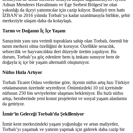
Adnan Menderes Havalimanı ve Ege Serbest Bölgesi’ne olan
yakınlığı da ilçeyi yatırımcılar için cazip kılıyor. Banliyö tren hattı
İZBAN’ın 2016 yılında Torbalı’ya kadar uzatılmasıyla birlikte, şehir
merkeziyle ulaşım daha da kolaylaştı.
Tarım ve Doğanın İç İçe Yaşam
Sanayinin yanı sıra verimli topraklara sahip olan Torbalı, önemli bir
tarım merkezi olma özelliğini de koruyor. Özellikle seracılık,
sebzecilik ve hayvancılıkta ileri düzeyde üretim yapılıyor. Bu
durum, Torbalı’ya göç edenlere hem iş imkanı sunuyor hem de
doğayla iç içe bir yaşam alternatifi oluşturuyor.
Nüfus Hızla Artıyor
Torbalı Ticaret Odası verilerine göre, ilçenin nüfus artış hızı Türkiye
ortalamasının üzerinde seyrediyor. Önümüzdeki 10 yıl içerisinde
nüfusun 250 bin seviyelerine ulaşması bekleniyor. Bu hızlı nüfus
artışı, beraberinde yeni konut projelerini ve sosyal yaşam alanlarını
da getiriyor.
İzmir’in Geleceği Torbalı’da Şekilleniyor
İzmir kent merkezindeki yaşam yoğunluğu ve artan maliyetler,
Torbalı’yı yaşamak ve yatırım yapmak için giderek daha cazip bir