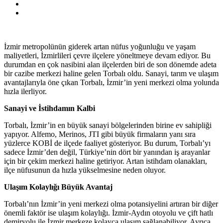
İzmir metropolünün giderek artan nüfus yoğunluğu ve yaşam
maliyetleri, İzmirlileri çevre ilçelere yöneltmeye devam ediyor. Bu
durumdan en çok nasibini alan ilçelerden biri de son dönemde adeta
bir cazibe merkezi haline gelen Torbalı oldu. Sanayi, tarım ve ulaşım
avantajlarıyla öne çıkan Torbalı, İzmir’in yeni merkezi olma yolunda
hızla ilerliyor.
Sanayi ve İstihdamın Kalbi
Torbalı, İzmir’in en büyük sanayi bölgelerinden birine ev sahipliği
yapıyor. Alfemo, Merinos, JTI gibi büyük firmaların yanı sıra
yüzlerce KOBİ de ilçede faaliyet gösteriyor. Bu durum, Torbalı’yı
sadece İzmir’den değil, Türkiye’nin dört bir yanından iş arayanlar
için bir çekim merkezi haline getiriyor. Artan istihdam olanakları,
ilçe nüfusunun da hızla yükselmesine neden oluyor.
Ulaşım Kolaylığı Büyük Avantaj
Torbalı’nın İzmir’in yeni merkezi olma potansiyelini artıran bir diğer
önemli faktör ise ulaşım kolaylığı. İzmir-Aydın otoyolu ve çift hatlı
demiryolu ile İzmir merkeze kolayca ulaşım sağlanabiliyor. Ayrıca