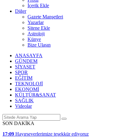
İçerik Ekle
Diğer
Gazete Manşetleri
Yazarlar
Sitene Ekle
Astroloji
Künye
Bize Ulaşın
ANASAYFA
GÜNDEM
SİYASET
SPOR
EĞİTİM
TEKNOLOJİ
EKONOMİ
KÜLTÜR&SANAT
SAĞLIK
Videolar
SON DAKİKA
17:09
Hayırseverlerimize teşekkür ediyoruz