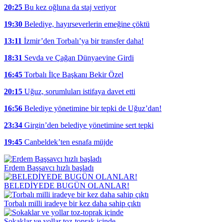
20:25
Bu kez oğluna da staj veriyor
19:30
Belediye, hayırseverlerin emeğine çöktü
13:11
İzmir’den Torbalı’ya bir transfer daha!
18:31
Sevda ve Çağan Dünyaevine Girdi
16:45
Torbalı İlçe Başkanı Bekir Özel
20:15
Uğuz, sorumluları istifaya davet etti
16:56
Belediye yönetimine bir tepki de Uğuz’dan!
23:34
Girgin’den belediye yönetimine sert tepki
19:45
Canbeldek’ten esnafa müjde
Erdem Başsavcı hızlı başladı
BELEDİYEDE BUGÜN OLANLAR!
Torbalı milli iradeye bir kez daha sahip çıktı
Sokaklar ve yollar toz-toprak içinde