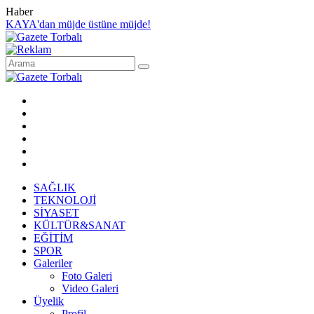
Haber
KAYA'dan müjde üstüne müjde!
SAĞLIK
TEKNOLOJİ
SİYASET
KÜLTÜR&SANAT
EĞİTİM
SPOR
Galeriler
Foto Galeri
Video Galeri
Üyelik
Profil