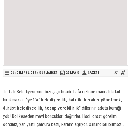
GÜNDEM
/
SLİDER
/
SÜRMANŞET
22 MAYIS
GAZETE
Torbalı Belediyesi yine bizi şaşırtmadı. Lafa gelince mangalda kül
bırakmazlar,
“şeffaf belediyecilik, halk ile beraber yönetmek,
dürüst belediyecilik, hesap verebilirlik”
dillerinin adeta kemiği
yok! Bol keseden mavi boncukları dağıtırlar. Hadi icraat görelim
dersiniz, yan yattı, çamura battı, karnım ağrıyor, bahaneleri bitmez…