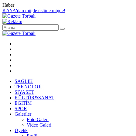
Haber
KAYA'dan müjde üstüne müjde!
SAĞLIK
TEKNOLOJİ
SİYASET
KÜLTÜR&SANAT
EĞİTİM
SPOR
Galeriler
Foto Galeri
Video Galeri
Üyelik
Profil