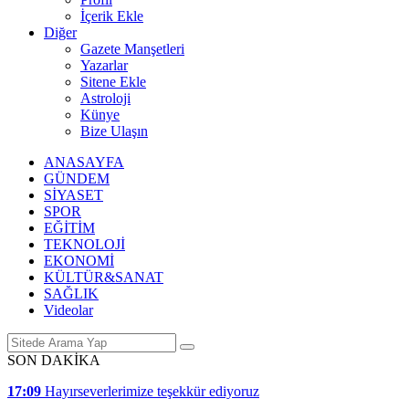
İçerik Ekle
Diğer
Gazete Manşetleri
Yazarlar
Sitene Ekle
Astroloji
Künye
Bize Ulaşın
ANASAYFA
GÜNDEM
SİYASET
SPOR
EĞİTİM
TEKNOLOJİ
EKONOMİ
KÜLTÜR&SANAT
SAĞLIK
Videolar
SON DAKİKA
17:09
Hayırseverlerimize teşekkür ediyoruz