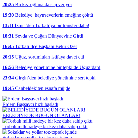
20:25
Bu kez oğluna da staj veriyor
19:30
Belediye, hayırseverlerin emeğine çöktü
13:11
İzmir’den Torbalı’ya bir transfer daha!
18:31
Sevda ve Çağan Dünyaevine Girdi
16:45
Torbalı İlçe Başkanı Bekir Özel
20:15
Uğuz, sorumluları istifaya davet etti
16:56
Belediye yönetimine bir tepki de Uğuz’dan!
23:34
Girgin’den belediye yönetimine sert tepki
19:45
Canbeldek’ten esnafa müjde
Erdem Başsavcı hızlı başladı
BELEDİYEDE BUGÜN OLANLAR!
Torbalı milli iradeye bir kez daha sahip çıktı
Sokaklar ve yollar toz-toprak içinde