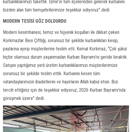
kurbanlıklarımızı tükettik. İzmir’in tüm ilçelerinden gelerek kurbanını
bizden alan tüm hemşehrilerimize teşekkür ediyoruz” dedi.
MODERN TESİSİ GÖZ DOLDURDU
Modern kesimhanesi, temiz ve hijyenik koşulları ile dikkat çeken
Korkmazlar Besi Çiftliği, sorunsuz bir şekilde kurbanlıkları kesip,
paylarına ayırıp müşterilerine teslim etti. Kemal Korkmaz, “Çok şükür
hiçbir olumsuz durum yaşanmadan Kurban Bayramı’nı geride bıraktık.
Satışını yaptığımız yerli üretim kurbanlıklarımızı müşterilerimize
sorunsuz bir şekilde teslim ettik. Kurbanını kesen tüm
vatandaşlarımızın ibadetlerini ve hayırlarını Allah kabul etsin. Bizi
tercih ettiğiniz için de teşekkür ediyoruz, 2026 Kurban Bayramı’nda
görüşmek üzere” dedi.