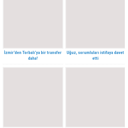
İzmir’den Torbalı’ya bir transfer
Uğuz, sorumluları istifaya davet
daha!
etti