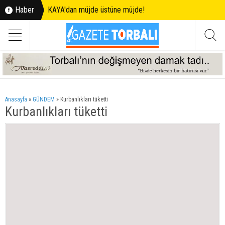
Haber
KAYA'dan müjde üstüne müjde!
Anasayfa
»
GÜNDEM
»
Kurbanlıkları tüketti
Kurbanlıkları tüketti