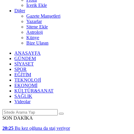
İçerik Ekle
Diğer
Gazete Manşetleri
Yazarlar
Sitene Ekle
Astroloji
Künye
Bize Ulaşın
ANASAYFA
GÜNDEM
SİYASET
SPOR
EĞİTİM
TEKNOLOJİ
EKONOMİ
KÜLTÜR&SANAT
SAĞLIK
Videolar
SON DAKİKA
20:25
Bu kez oğluna da staj veriyor