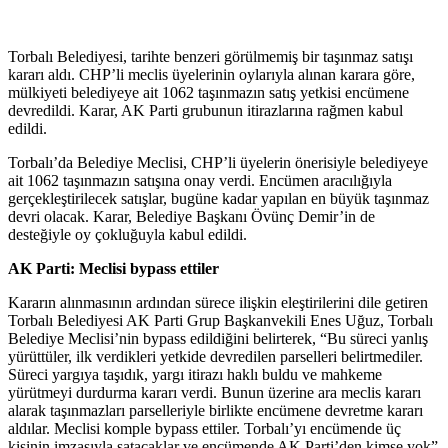
Torbalı Belediyesi, tarihte benzeri görülmemiş bir taşınmaz satışı
kararı aldı. CHP’li meclis üyelerinin oylarıyla alınan karara göre,
mülkiyeti belediyeye ait 1062 taşınmazın satış yetkisi encümene
devredildi. Karar, AK Parti grubunun itirazlarına rağmen kabul
edildi.
Torbalı’da Belediye Meclisi, CHP’li üyelerin önerisiyle belediyeye
ait 1062 taşınmazın satışına onay verdi. Encümen aracılığıyla
gerçekleştirilecek satışlar, bugüne kadar yapılan en büyük taşınmaz
devri olacak. Karar, Belediye Başkanı Övünç Demir’in de
desteğiyle oy çokluğuyla kabul edildi.
AK Parti: Meclisi bypass ettiler
Kararın alınmasının ardından sürece ilişkin eleştirilerini dile getiren
Torbalı Belediyesi AK Parti Grup Başkanvekili Enes Uğuz, Torbalı
Belediye Meclisi’nin bypass edildiğini belirterek, “Bu süreci yanlış
yürüttüler, ilk verdikleri yetkide devredilen parselleri belirtmediler.
Süreci yargıya taşıdık, yargı itirazı haklı buldu ve mahkeme
yürütmeyi durdurma kararı verdi. Bunun üzerine ara meclis kararı
alarak taşınmazları parselleriyle birlikte encümene devretme kararı
aldılar. Meclisi komple bypass ettiler. Torbalı’yı encümende üç
kişinin imzasıyla satacaklar ve encümende AK Parti’den kimse yok”