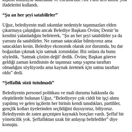
ifadelerini kullandı.
“Şu an her şeyi satabilirler”
Uğuz, belediyenin mali sıkıntılar nedeniyle taşınmazları elden
çıkarmaya çalıştığını ancak Belediye Başkanı Övünç Demir’in
kendini yalanladığını belirterek, “Şu an her şeyi satabilirler ya da
yarısını da satabilirler. Ne zaman satacaklar bilmiyoruz ama
satacakları kesin. Belediye ekonomik olarak zor durumda, bu dar
boğazdan çıkmak için satmak zorundalar. Biz onlara da bunu
söyledik, ‘Satmak çözüm değil’ dedik. Övünç Başkan göreve
geldiği zaman kendisinin de taşınmaz satışı yapma taraftarı
olmadığını söylüyordu ama kaynak üretmek için satma taraftarı
oldu” dedi.
“Şeffaflık sözü tutulmadı”
Belediyenin personel politikası ve mali durumu hakkında da
eleştirilerde bulunan Uğuz, “Belediyeye çok ciddi bir işçi alımı
yapılmış ve gelen işçilerin her birinin kendi tanıdıkları, partililer,
gençlik kolları üyelerinden seçildiğini duyuyoruz, biliyoruz.
Belediyenin de zaten geçmişten kaynaklı borçları vardı. Şeffaf bir
yöneticilik yok. Şeffaflıktan uzak bir anlayışı belirlediler” diye
konuştu.