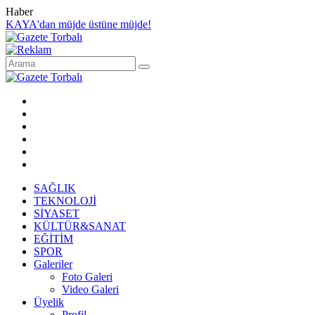
Haber
KAYA'dan müjde üstüne müjde!
SAĞLIK
TEKNOLOJİ
SİYASET
KÜLTÜR&SANAT
EĞİTİM
SPOR
Galeriler
Foto Galeri
Video Galeri
Üyelik
Profil