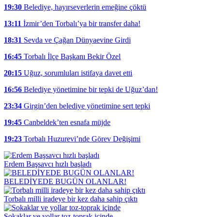
19:30
Belediye, hayırseverlerin emeğine çöktü
13:11
İzmir’den Torbalı’ya bir transfer daha!
18:31
Sevda ve Çağan Dünyaevine Girdi
16:45
Torbalı İlçe Başkanı Bekir Özel
20:15
Uğuz, sorumluları istifaya davet etti
16:56
Belediye yönetimine bir tepki de Uğuz’dan!
23:34
Girgin’den belediye yönetimine sert tepki
19:45
Canbeldek’ten esnafa müjde
19:23
Torbalı Huzurevi’nde Görev Değişimi
Erdem Başsavcı hızlı başladı
BELEDİYEDE BUGÜN OLANLAR!
Torbalı milli iradeye bir kez daha sahip çıktı
Sokaklar ve yollar toz-toprak içinde