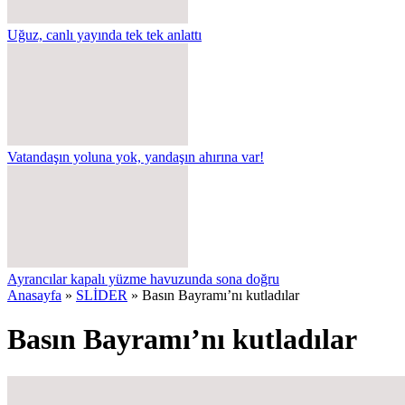
Uğuz, canlı yayında tek tek anlattı
Vatandaşın yoluna yok, yandaşın ahırına var!
Ayrancılar kapalı yüzme havuzunda sona doğru
Anasayfa
»
SLİDER
»
Basın Bayramı’nı kutladılar
Basın Bayramı’nı kutladılar