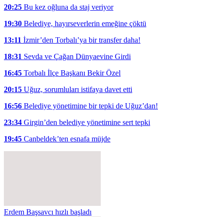
20:25
Bu kez oğluna da staj veriyor
19:30
Belediye, hayırseverlerin emeğine çöktü
13:11
İzmir’den Torbalı’ya bir transfer daha!
18:31
Sevda ve Çağan Dünyaevine Girdi
16:45
Torbalı İlçe Başkanı Bekir Özel
20:15
Uğuz, sorumluları istifaya davet etti
16:56
Belediye yönetimine bir tepki de Uğuz’dan!
23:34
Girgin’den belediye yönetimine sert tepki
19:45
Canbeldek’ten esnafa müjde
Erdem Başsavcı hızlı başladı