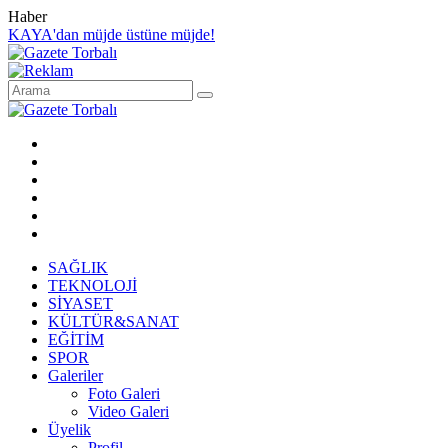
Haber
KAYA'dan müjde üstüne müjde!
SAĞLIK
TEKNOLOJİ
SİYASET
KÜLTÜR&SANAT
EĞİTİM
SPOR
Galeriler
Foto Galeri
Video Galeri
Üyelik
Profil