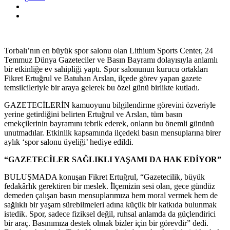
Torbalı’nın en büyük spor salonu olan Lithium Sports Center, 24
Temmuz Dünya Gazeteciler ve Basın Bayramı dolayısıyla anlamlı
bir etkinliğe ev sahipliği yaptı. Spor salonunun kurucu ortakları
Fikret Ertuğrul ve Batuhan Arslan, ilçede görev yapan gazete
temsilcileriyle bir araya gelerek bu özel günü birlikte kutladı.
GAZETECİLERİN kamuoyunu bilgilendirme görevini özveriyle
yerine getirdiğini belirten Ertuğrul ve Arslan, tüm basın
emekçilerinin bayramını tebrik ederek, onların bu önemli gününü
unutmadılar. Etkinlik kapsamında ilçedeki basın mensuplarına birer
aylık ‘spor salonu üyeliği’ hediye edildi.
“GAZETECİLER SAĞLIKLI YAŞAMI DA HAK EDİYOR”
BULUŞMADA konuşan Fikret Ertuğrul, “Gazetecilik, büyük
fedakârlık gerektiren bir meslek. İlçemizin sesi olan, gece gündüz
demeden çalışan basın mensuplarımıza hem moral vermek hem de
sağlıklı bir yaşam sürebilmeleri adına küçük bir katkıda bulunmak
istedik. Spor, sadece fiziksel değil, ruhsal anlamda da güçlendirici
bir araç. Basınımıza destek olmak bizler için bir görevdir” dedi.