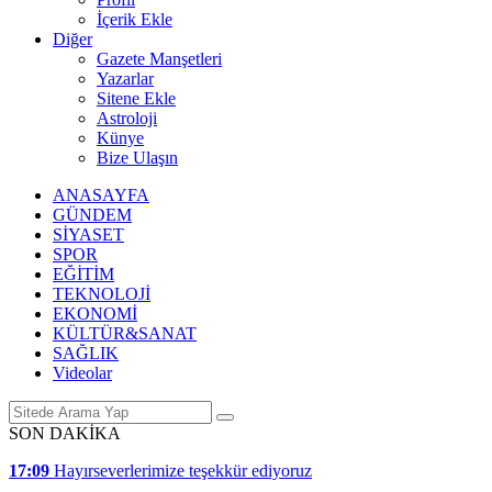
İçerik Ekle
Diğer
Gazete Manşetleri
Yazarlar
Sitene Ekle
Astroloji
Künye
Bize Ulaşın
ANASAYFA
GÜNDEM
SİYASET
SPOR
EĞİTİM
TEKNOLOJİ
EKONOMİ
KÜLTÜR&SANAT
SAĞLIK
Videolar
SON DAKİKA
17:09
Hayırseverlerimize teşekkür ediyoruz