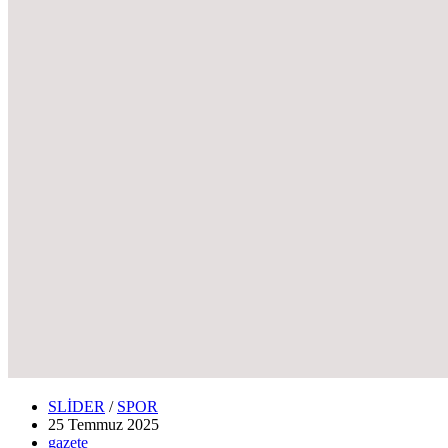
SLİDER
/
SPOR
25 Temmuz
2025
gazete